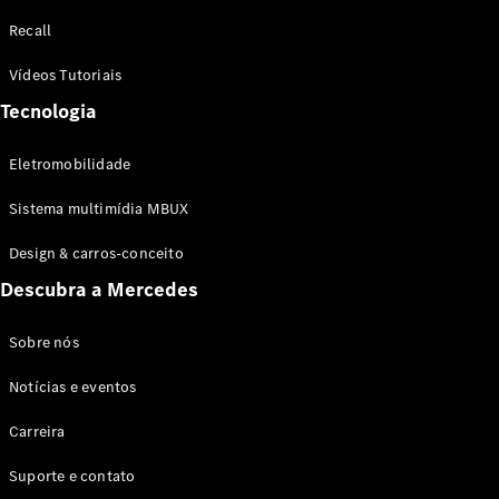
Configurador
Recall
Test drive
Showroom
Vídeos Tutoriais
Online
Tecnologia
SUV
Eletromobilidade
Sistema multimídia MBUX
Design & carros-conceito
Todos os
Descubra a Mercedes
SUVs
EQB
Elétrico
GLA
Sobre nós
GLB
Notícias e eventos
GLC
GLC Coupé
Carreira
GLE
GLE Coupé
Suporte e contato
GLS