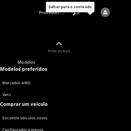
Saltar para o conteúdo
Provedor/proteção de dados
Provedor/proteção
Voltar ao topo
de dados
Modelos
Modelos preferidos
Mercedes-AMG
Vans
Comprar um veículo
Todos os modelos
Encontre veículos novos
Modelos elétricos
Configurador e preços