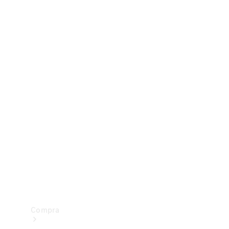
Configurador
Test drive
Showroom Online
Compra