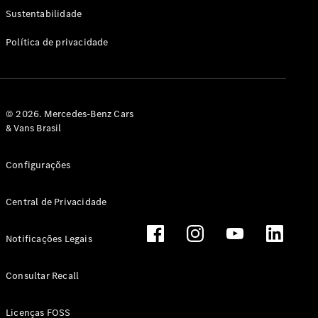
Classe G
Sustentabilidade
Configurador
Política de privacidade
Test drive
Showroom
Online
Hatchback
© 2026. Mercedes-Benz Cars
& Vans Brasil
Configurações
Central de Privacidade
Classe A
Hatchback
Notificações Legais
Configurador
Test drive
Consultar Recall
Showroom
Online
Licenças FOSS