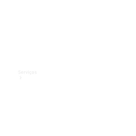
Originais
Coleção
Serviços
Todos os
serviços