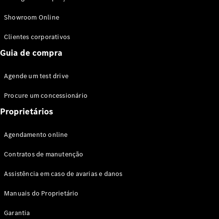
Modelos híbridos plug-in
Showroom Online
Sedans
Clientes corporativos
Guia de compra
Agende um test drive
Procure um concessionário
Todos os
Sedans
Proprietários
Classe C
Sedan
Agendamento online
EQE
Elétrico
Sedan
Contratos de manutenção
Classe E
Sedan
Assistência em caso de avarias e danos
Classe S
Sedan
Manuais do Proprietário
Longo
Garantia