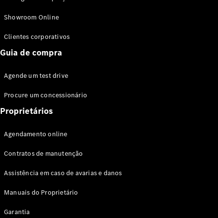
Modelos híbridos plug-in
Showroom Online
Sedans
Clientes corporativos
Guia de compra
Agende um test drive
Procure um concessionário
Todos os
Sedans
Proprietários
Classe C
Sedan
Agendamento online
EQE
Elétrico
Sedan
Contratos de manutenção
Classe E
Sedan
Assistência em caso de avarias e danos
Classe S
Sedan
Manuais do Proprietário
Longo
Garantia