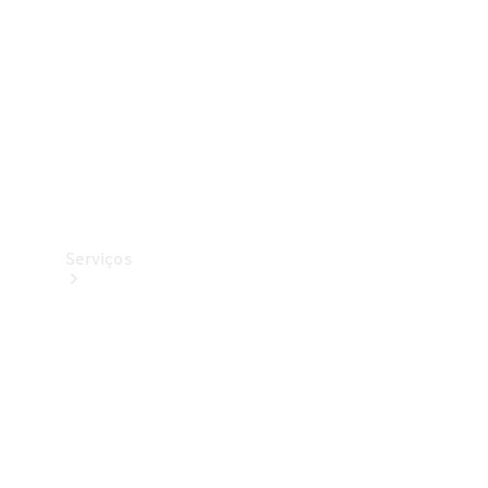
Originais
Coleção
Serviços
Todos os
serviços