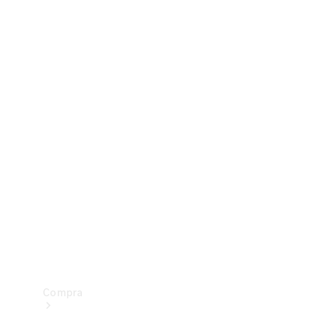
Configurador
Test drive
Showroom Online
Compra