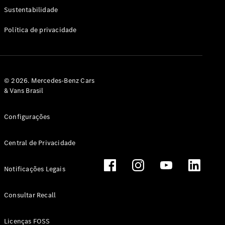
Classe G
Sustentabilidade
Configurador
Política de privacidade
Test drive
Showroom
Online
Hatchback
© 2026. Mercedes-Benz Cars
& Vans Brasil
Configurações
Central de Privacidade
Classe A
Hatchback
Notificações Legais
Configurador
Test drive
Consultar Recall
Showroom
Online
Licenças FOSS