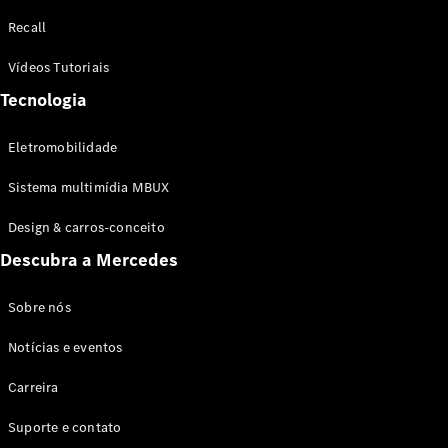
Configurador
Recall
Test drive
Showroom
Vídeos Tutoriais
Online
Tecnologia
SUV
Eletromobilidade
Sistema multimídia MBUX
Design & carros-conceito
Todos os
Descubra a Mercedes
SUVs
EQB
Elétrico
GLA
Sobre nós
GLB
Notícias e eventos
GLC
GLC Coupé
Carreira
GLE
GLE Coupé
Suporte e contato
GLS