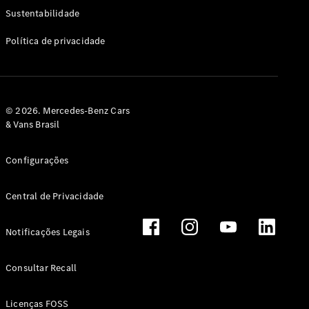
Classe G
Sustentabilidade
Configurador
Política de privacidade
Test drive
Showroom
Online
Hatchback
© 2026. Mercedes-Benz Cars
& Vans Brasil
Configurações
Central de Privacidade
Classe A
Hatchback
Notificações Legais
Configurador
Test drive
Consultar Recall
Showroom
Online
Licenças FOSS