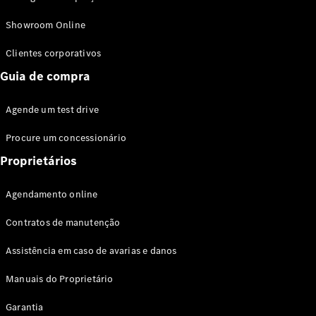
Modelos híbridos plug-in
Showroom Online
Sedans
Clientes corporativos
Guia de compra
Agende um test drive
Procure um concessionário
Todos os
Sedans
Proprietários
Classe C
Sedan
Agendamento online
EQE
Elétrico
Sedan
Contratos de manutenção
Classe E
Sedan
Assistência em caso de avarias e danos
Classe S
Sedan
Manuais do Proprietário
Longo
Garantia