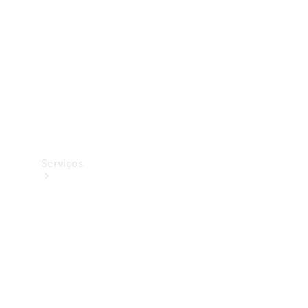
Originais
Coleção
Serviços
Todos os
serviços