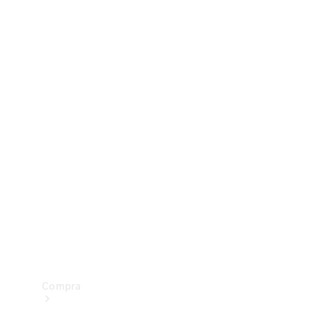
Configurador
Test drive
Showroom Online
Compra