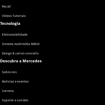
Configurador
Recall
Test drive
Showroom
Vídeos Tutoriais
Online
Tecnologia
SUV
Eletromobilidade
Sistema multimídia MBUX
Design & carros-conceito
Todos os
Descubra a Mercedes
SUVs
EQB
Elétrico
GLA
Sobre nós
GLB
Notícias e eventos
GLC
GLC Coupé
Carreira
GLE
GLE Coupé
Suporte e contato
GLS