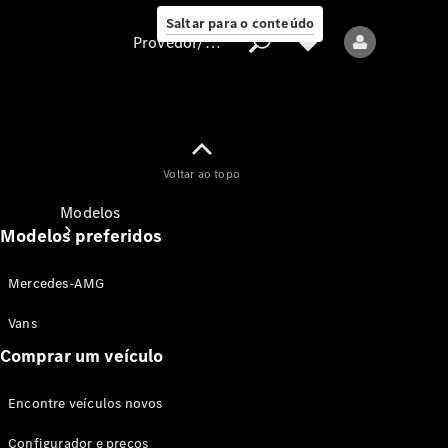
Saltar para o conteúdo
Provedor/proteção de dados
Provedor/proteção
Voltar ao topo
de dados
Modelos
Modelos preferidos
Mercedes-AMG
Vans
Comprar um veículo
Todos os modelos
Encontre veículos novos
Modelos elétricos
Configurador e preços