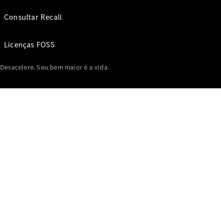
Consultar Recall
Licenças FOSS
Desacelere. Seu bem maior é a vida.