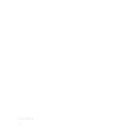
Configurador
Test drive
Showroom Online
Compra