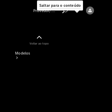
Saltar para o conteúdo
Provedor/proteção de dados
Provedor/proteção
Voltar ao topo
de dados
Modelos
Todos os modelos
Modelos elétricos