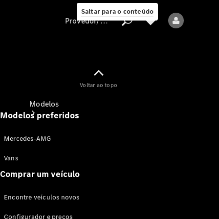
Saltar para o conteúdo
Provedor/proteção de dados
Provedor/proteção
Voltar ao topo
de dados
Modelos
Modelos preferidos
Mercedes-AMG
Vans
Comprar um veículo
Todos os modelos
Encontre veículos novos
Modelos elétricos
Configurador e preços