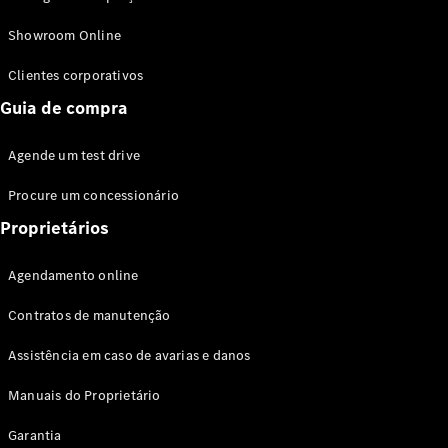
Modelos híbridos plug-in
Showroom Online
Sedans
Clientes corporativos
Guia de compra
Agende um test drive
Procure um concessionário
Todos os
Sedans
Proprietários
Classe C
Sedan
Agendamento online
EQE
Elétrico
Sedan
Contratos de manutenção
Classe E
Sedan
Assistência em caso de avarias e danos
Classe S
Sedan
Manuais do Proprietário
Longo
Garantia