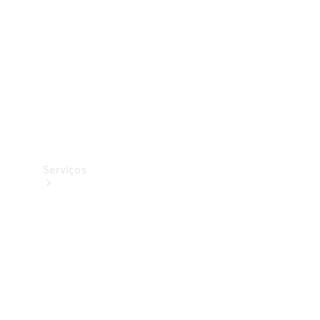
Originais
Coleção
Serviços
Todos os
serviços