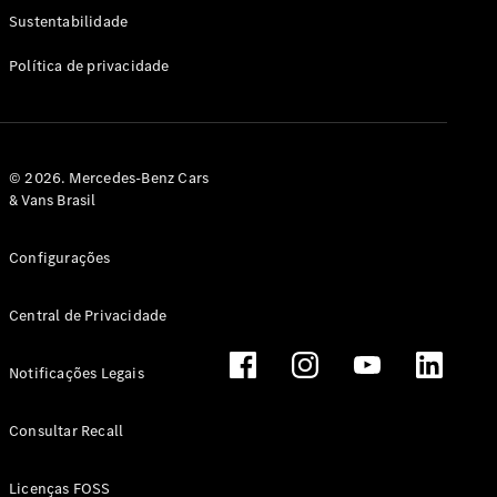
Classe G
Sustentabilidade
Configurador
Política de privacidade
Test drive
Showroom
Online
Hatchback
© 2026. Mercedes-Benz Cars
& Vans Brasil
Configurações
Central de Privacidade
Classe A
Hatchback
Notificações Legais
Configurador
Test drive
Consultar Recall
Showroom
Online
Licenças FOSS