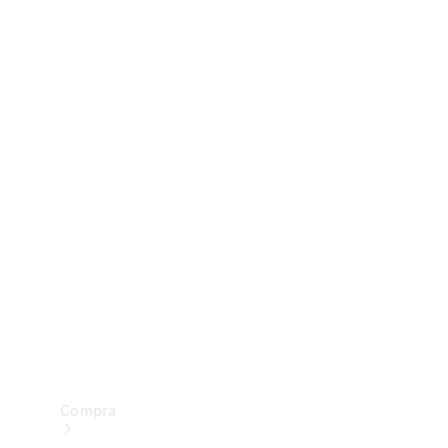
Configurador
Test drive
Showroom Online
Compra