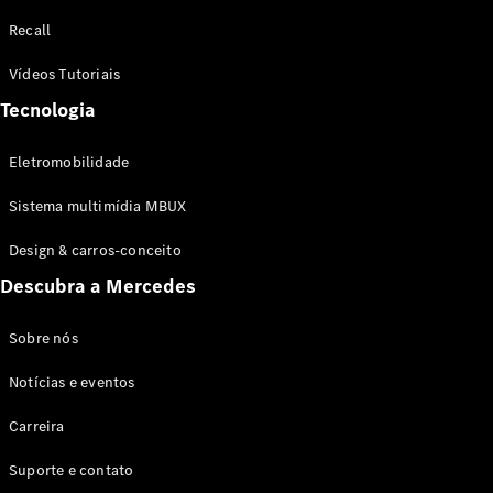
Configurador
Recall
Test drive
Showroom
Vídeos Tutoriais
Online
Tecnologia
SUV
Eletromobilidade
Sistema multimídia MBUX
Design & carros-conceito
Todos os
Descubra a Mercedes
SUVs
EQB
Elétrico
GLA
Sobre nós
GLB
Notícias e eventos
GLC
GLC Coupé
Carreira
GLE
GLE Coupé
Suporte e contato
GLS