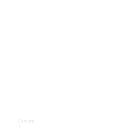
Configurador
Test drive
Showroom Online
Compra