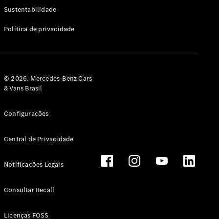
Classe G
Sustentabilidade
Configurador
Política de privacidade
Test drive
Showroom
Online
Hatchback
© 2026. Mercedes-Benz Cars
& Vans Brasil
Configurações
Central de Privacidade
Classe A
Hatchback
Notificações Legais
Configurador
Test drive
Consultar Recall
Showroom
Online
Licenças FOSS