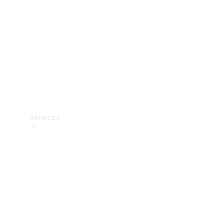
Originais
Coleção
Serviços
Todos os
serviços