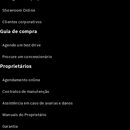
Modelos híbridos plug-in
Showroom Online
Sedans
Clientes corporativos
Guia de compra
Agende um test drive
Procure um concessionário
Todos os
Sedans
Proprietários
Classe C
Sedan
Agendamento online
EQE
Elétrico
Sedan
Contratos de manutenção
Classe E
Sedan
Assistência em caso de avarias e danos
Classe S
Sedan
Manuais do Proprietário
Longo
Garantia