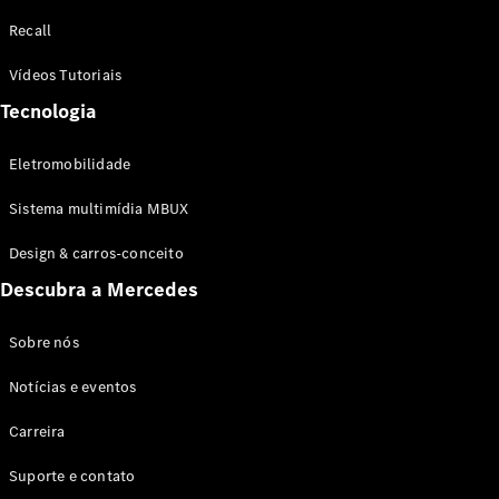
Configurador
Recall
Test drive
Showroom
Vídeos Tutoriais
Online
Tecnologia
SUV
Eletromobilidade
Sistema multimídia MBUX
Design & carros-conceito
Todos os
Descubra a Mercedes
SUVs
EQB
Elétrico
GLA
Sobre nós
GLB
Notícias e eventos
GLC
GLC Coupé
Carreira
GLE
GLE Coupé
Suporte e contato
GLS