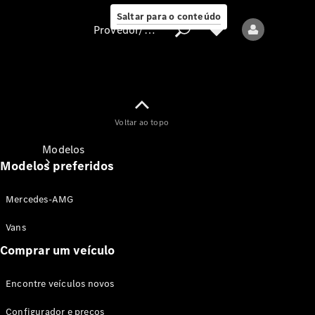
Saltar para o conteúdo
Provedor/proteção de dados
Provedor/proteção
Voltar ao topo
de dados
Modelos
Modelos preferidos
Mercedes-AMG
Vans
Comprar um veículo
Todos os modelos
Encontre veículos novos
Modelos elétricos
Configurador e preços