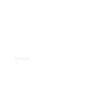
Originais
Coleção
Serviços
Todos os
serviços