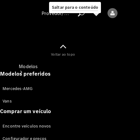
Saltar para o conteúdo
Provedor/proteção de dados
Provedor/proteção
Voltar ao topo
de dados
Modelos
Modelos preferidos
Mercedes-AMG
Vans
Comprar um veículo
Todos os modelos
Encontre veículos novos
Modelos elétricos
Configurador e preços