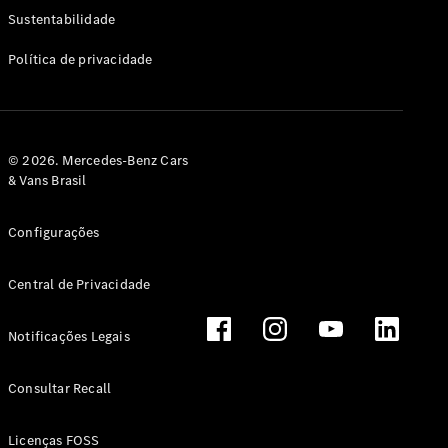
Classe G
Sustentabilidade
Configurador
Política de privacidade
Test drive
Showroom
Online
Hatchback
© 2026. Mercedes-Benz Cars
& Vans Brasil
Configurações
Central de Privacidade
Classe A
Hatchback
Notificações Legais
Configurador
Test drive
Consultar Recall
Showroom
Online
Licenças FOSS