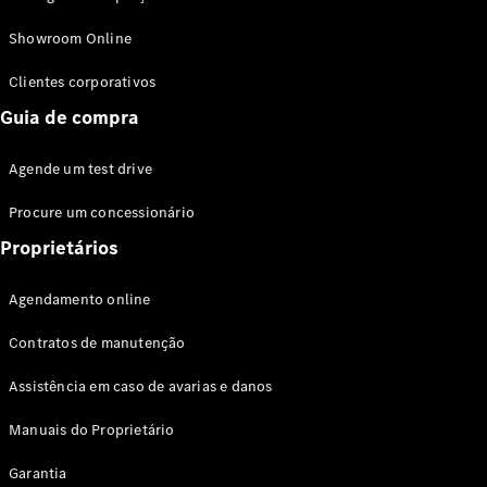
Modelos híbridos plug-in
Showroom Online
Sedans
Clientes corporativos
Guia de compra
Agende um test drive
Procure um concessionário
Todos os
Sedans
Proprietários
Classe C
Sedan
Agendamento online
EQE
Elétrico
Sedan
Contratos de manutenção
Classe E
Sedan
Assistência em caso de avarias e danos
Classe S
Sedan
Manuais do Proprietário
Longo
Garantia