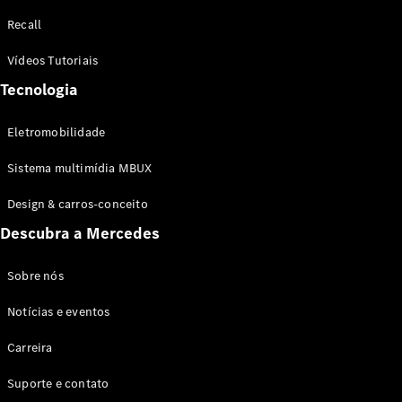
Configurador
Recall
Test drive
Showroom
Vídeos Tutoriais
Online
Tecnologia
SUV
Eletromobilidade
Sistema multimídia MBUX
Design & carros-conceito
Todos os
Descubra a Mercedes
SUVs
EQB
Elétrico
GLA
Sobre nós
GLB
Notícias e eventos
GLC
GLC Coupé
Carreira
GLE
GLE Coupé
Suporte e contato
GLS