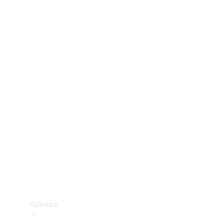
Configurador
Test drive
Showroom Online
Compra