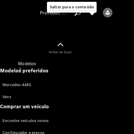
Saltar para o conteúdo
Provedor/proteção de dados
Provedor/proteção
Voltar ao topo
de dados
Modelos
Modelos preferidos
Mercedes-AMG
Vans
Comprar um veículo
Todos os modelos
Encontre veículos novos
Modelos elétricos
Configurador e preços