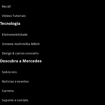
Configurador
Recall
Test drive
Showroom
Vídeos Tutoriais
Online
Tecnologia
SUV
Eletromobilidade
Sistema multimídia MBUX
Design & carros-conceito
Todos os
Descubra a Mercedes
SUVs
EQB
Elétrico
GLA
Sobre nós
GLB
Notícias e eventos
GLC
GLC Coupé
Carreira
GLE
GLE Coupé
Suporte e contato
GLS