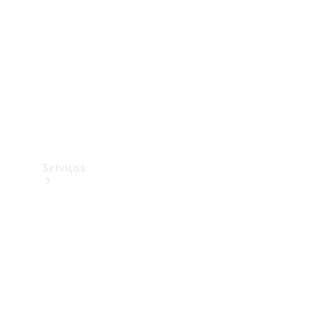
Originais
Coleção
Serviços
Todos os
serviços