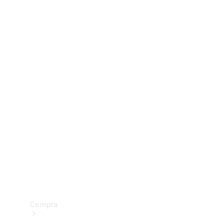
Configurador
Test drive
Showroom Online
Compra