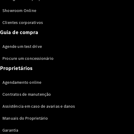
Modelos híbridos plug-in
Showroom Online
Sedans
Clientes corporativos
Guia de compra
Agende um test drive
Procure um concessionário
Todos os
Sedans
Proprietários
Classe C
Sedan
Agendamento online
EQE
Elétrico
Sedan
Contratos de manutenção
Classe E
Sedan
Assistência em caso de avarias e danos
Classe S
Sedan
Manuais do Proprietário
Longo
Garantia