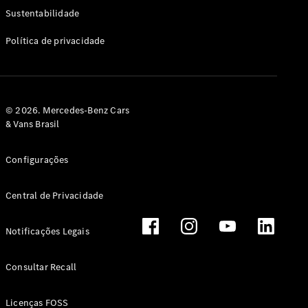
Classe G
Sustentabilidade
Configurador
Política de privacidade
Test drive
Showroom
Online
Hatchback
© 2026. Mercedes-Benz Cars
& Vans Brasil
Configurações
Central de Privacidade
Classe A
Hatchback
Notificações Legais
Configurador
Test drive
Consultar Recall
Showroom
Online
Licenças FOSS