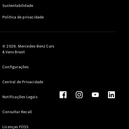
Classe G
Sustentabilidade
Configurador
Política de privacidade
Test drive
Showroom
Online
Hatchback
© 2026. Mercedes-Benz Cars
& Vans Brasil
Configurações
Central de Privacidade
Classe A
Hatchback
Notificações Legais
Configurador
Test drive
Consultar Recall
Showroom
Online
Licenças FOSS