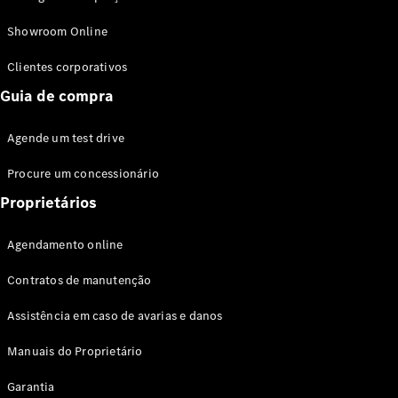
Modelos híbridos plug-in
Showroom Online
Sedans
Clientes corporativos
Guia de compra
Agende um test drive
Procure um concessionário
Todos os
Sedans
Proprietários
Classe C
Sedan
Agendamento online
EQE
Elétrico
Sedan
Contratos de manutenção
Classe E
Sedan
Assistência em caso de avarias e danos
Classe S
Sedan
Manuais do Proprietário
Longo
Garantia