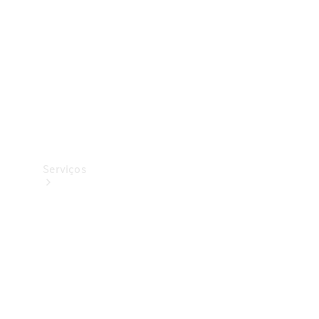
Originais
Coleção
Serviços
Todos os
serviços