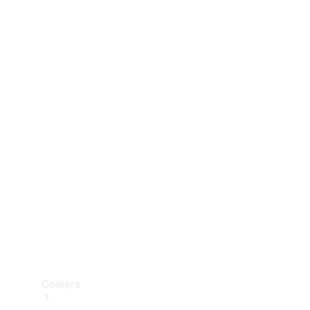
Configurador
Test drive
Showroom Online
Compra