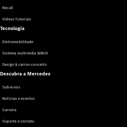
Configurador
Recall
Test drive
Showroom
Vídeos Tutoriais
Online
Tecnologia
SUV
Eletromobilidade
Sistema multimídia MBUX
Design & carros-conceito
Todos os
Descubra a Mercedes
SUVs
EQB
Elétrico
GLA
Sobre nós
GLB
Notícias e eventos
GLC
GLC Coupé
Carreira
GLE
GLE Coupé
Suporte e contato
GLS