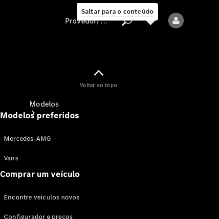
Saltar para o conteúdo
Provedor/proteção de dados
Provedor/proteção
Voltar ao topo
de dados
Modelos
Modelos preferidos
Mercedes-AMG
Vans
Comprar um veículo
Todos os modelos
Encontre veículos novos
Modelos elétricos
Configurador e preços