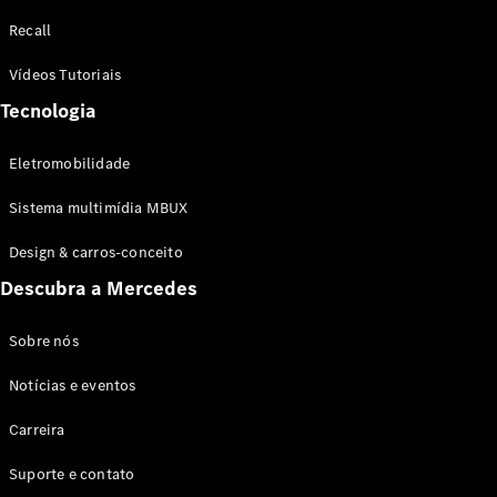
Configurador
Recall
Test drive
Showroom
Vídeos Tutoriais
Online
Tecnologia
SUV
Eletromobilidade
Sistema multimídia MBUX
Design & carros-conceito
Todos os
Descubra a Mercedes
SUVs
EQB
Elétrico
GLA
Sobre nós
GLB
Notícias e eventos
GLC
GLC Coupé
Carreira
GLE
GLE Coupé
Suporte e contato
GLS