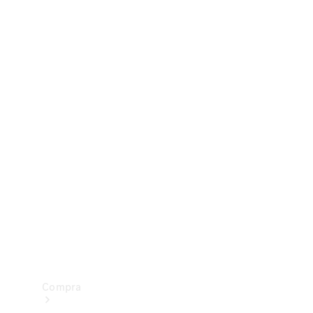
Configurador
Test drive
Showroom Online
Compra