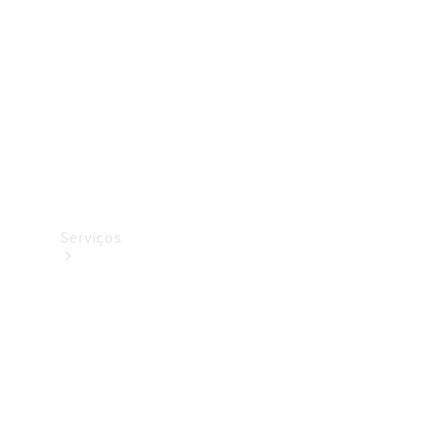
Originais
Coleção
Serviços
Todos os
serviços