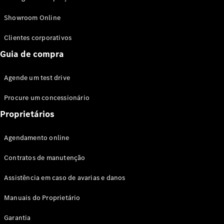
Modelos híbridos plug-in
Showroom Online
Sedans
Clientes corporativos
Guia de compra
Agende um test drive
Procure um concessionário
Todos os
Sedans
Proprietários
Classe C
Sedan
Agendamento online
EQE
Elétrico
Sedan
Contratos de manutenção
Classe E
Sedan
Assistência em caso de avarias e danos
Classe S
Sedan
Manuais do Proprietário
Longo
Garantia