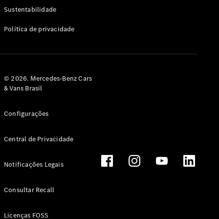
Classe G
Sustentabilidade
Configurador
Política de privacidade
Test drive
Showroom
Online
Hatchback
© 2026. Mercedes-Benz Cars
& Vans Brasil
Configurações
Central de Privacidade
Classe A
Hatchback
Notificações Legais
Configurador
Test drive
Consultar Recall
Showroom
Online
Licenças FOSS