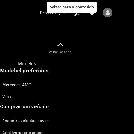
Saltar para o conteúdo
Provedor/proteção de dados
Provedor/proteção
Voltar ao topo
de dados
Modelos
Modelos preferidos
Mercedes-AMG
Vans
Comprar um veículo
Todos os modelos
Encontre veículos novos
Modelos elétricos
Configurador e preços