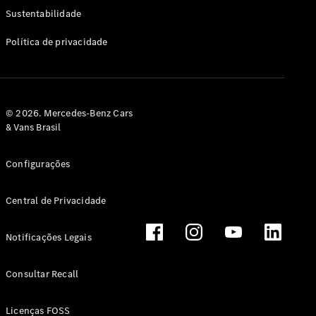
Classe G
Sustentabilidade
Configurador
Política de privacidade
Test drive
Showroom
Online
Hatchback
© 2026. Mercedes-Benz Cars
& Vans Brasil
Configurações
Central de Privacidade
Classe A
Hatchback
Notificações Legais
Configurador
Test drive
Consultar Recall
Showroom
Online
Licenças FOSS