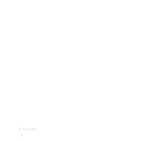
Configurador
Test drive
Showroom Online
Compra