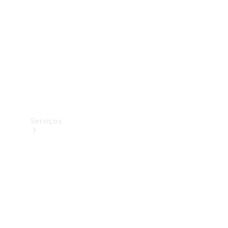
Originais
Coleção
Serviços
Todos os
serviços