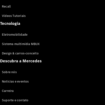
Configurador
Recall
Test drive
Showroom
Vídeos Tutoriais
Online
Tecnologia
SUV
Eletromobilidade
Sistema multimídia MBUX
Design & carros-conceito
Todos os
Descubra a Mercedes
SUVs
EQB
Elétrico
GLA
Sobre nós
GLB
Notícias e eventos
GLC
GLC Coupé
Carreira
GLE
GLE Coupé
Suporte e contato
GLS