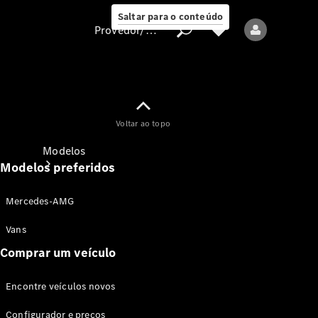
Saltar para o conteúdo
Provedor/proteção de dados
Provedor/proteção
Voltar ao topo
de dados
Modelos
Modelos preferidos
Mercedes-AMG
Vans
Comprar um veículo
Todos os modelos
Encontre veículos novos
Modelos elétricos
Configurador e preços