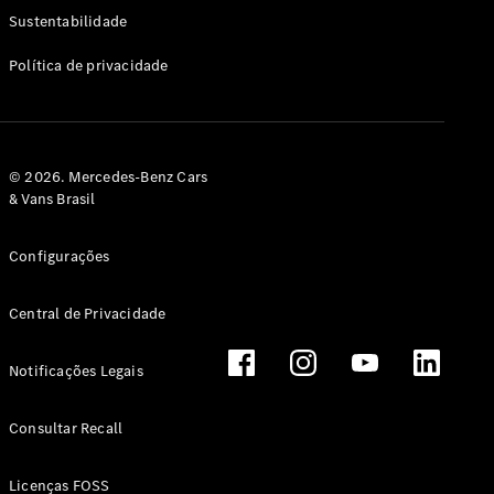
Classe G
Sustentabilidade
Configurador
Política de privacidade
Test drive
Showroom
Online
Hatchback
© 2026. Mercedes-Benz Cars
& Vans Brasil
Configurações
Central de Privacidade
Classe A
Hatchback
Notificações Legais
Configurador
Test drive
Consultar Recall
Showroom
Online
Licenças FOSS