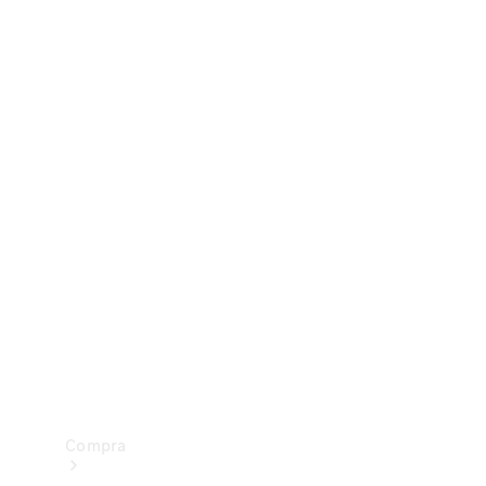
Configurador
Test drive
Showroom Online
Compra