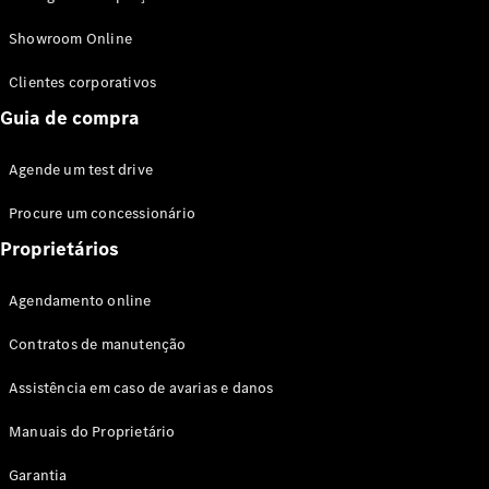
Modelos híbridos plug-in
Showroom Online
Sedans
Clientes corporativos
Guia de compra
Agende um test drive
Procure um concessionário
Todos os
Sedans
Proprietários
Classe C
Sedan
Agendamento online
EQE
Elétrico
Sedan
Contratos de manutenção
Classe E
Sedan
Assistência em caso de avarias e danos
Classe S
Sedan
Manuais do Proprietário
Longo
Garantia