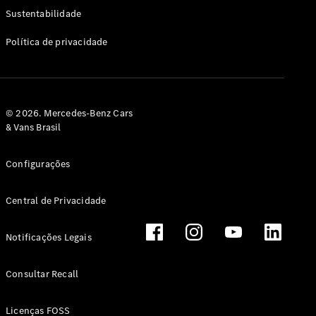
Classe G
Sustentabilidade
Configurador
Política de privacidade
Test drive
Showroom
Online
Hatchback
© 2026. Mercedes-Benz Cars
& Vans Brasil
Configurações
Central de Privacidade
Classe A
Hatchback
Notificações Legais
Configurador
Test drive
Consultar Recall
Showroom
Online
Licenças FOSS