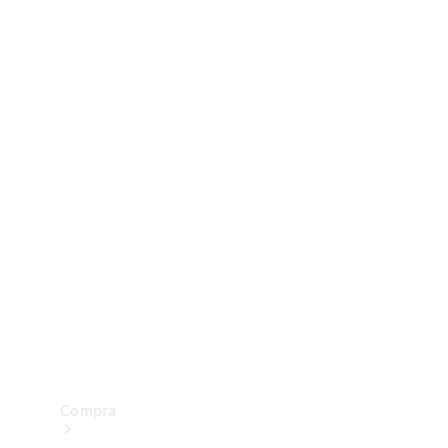
Configurador
Test drive
Showroom Online
Compra