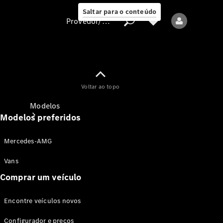
Saltar para o conteúdo
Provedor/proteção de dados
Provedor/proteção
Voltar ao topo
de dados
Modelos
Modelos preferidos
Mercedes-AMG
Vans
Comprar um veículo
Todos os modelos
Encontre veículos novos
Modelos elétricos
Configurador e preços