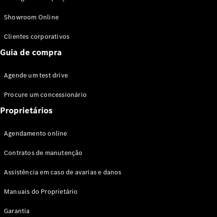
Modelos híbridos plug-in
Showroom Online
Sedans
Clientes corporativos
Guia de compra
Agende um test drive
Procure um concessionário
Todos os
Sedans
Proprietários
Classe C
Sedan
Agendamento online
EQE
Elétrico
Sedan
Contratos de manutenção
Classe E
Sedan
Assistência em caso de avarias e danos
Classe S
Sedan
Manuais do Proprietário
Longo
Garantia