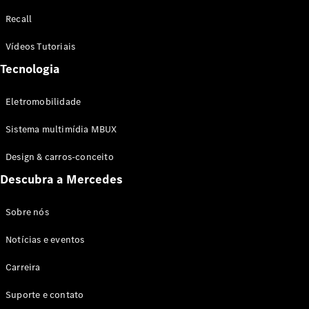
Configurador
Recall
Test drive
Showroom
Vídeos Tutoriais
Online
Tecnologia
SUV
Eletromobilidade
Sistema multimídia MBUX
Design & carros-conceito
Todos os
Descubra a Mercedes
SUVs
EQB
Elétrico
GLA
Sobre nós
GLB
Notícias e eventos
GLC
GLC Coupé
Carreira
GLE
GLE Coupé
Suporte e contato
GLS