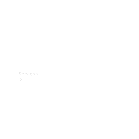
Originais
Coleção
Serviços
Todos os
serviços