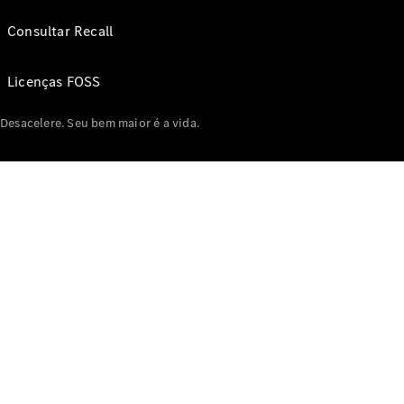
Consultar Recall
Licenças FOSS
Desacelere. Seu bem maior é a vida.