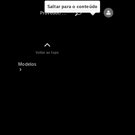
Saltar para o conteúdo
Provedor/proteção de dados
Provedor/proteção
Voltar ao topo
de dados
Modelos
Todos os modelos
Modelos elétricos