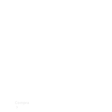
Configurador
Test drive
Showroom Online
Compra