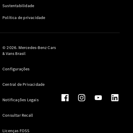
Classe G
Sustentabilidade
Configurador
Política de privacidade
Test drive
Showroom
Online
Hatchback
© 2026. Mercedes-Benz Cars
& Vans Brasil
Configurações
Central de Privacidade
Classe A
Hatchback
Notificações Legais
Configurador
Test drive
Consultar Recall
Showroom
Online
Licenças FOSS