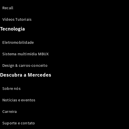
Configurador
Recall
Test drive
Showroom
Vídeos Tutoriais
Online
Tecnologia
SUV
Eletromobilidade
Sistema multimídia MBUX
Design & carros-conceito
Todos os
Descubra a Mercedes
SUVs
EQB
Elétrico
GLA
Sobre nós
GLB
Notícias e eventos
GLC
GLC Coupé
Carreira
GLE
GLE Coupé
Suporte e contato
GLS