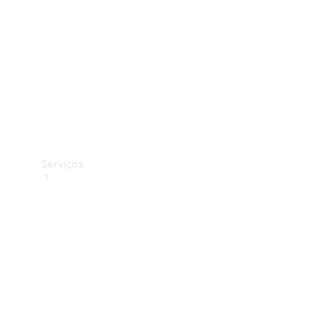
Originais
Coleção
Serviços
Todos os
serviços