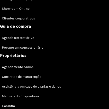
Modelos híbridos plug-in
Showroom Online
Sedans
Clientes corporativos
Guia de compra
Agende um test drive
Procure um concessionário
Todos os
Sedans
Proprietários
Classe C
Sedan
Agendamento online
EQE
Elétrico
Sedan
Contratos de manutenção
Classe E
Sedan
Assistência em caso de avarias e danos
Classe S
Sedan
Manuais do Proprietário
Longo
Garantia