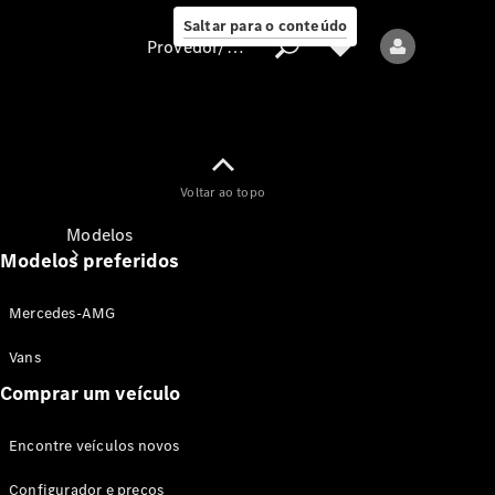
Saltar para o conteúdo
Provedor/proteção de dados
Provedor/proteção
Voltar ao topo
de dados
Modelos
Modelos preferidos
Mercedes-AMG
Vans
Comprar um veículo
Todos os modelos
Encontre veículos novos
Modelos elétricos
Configurador e preços