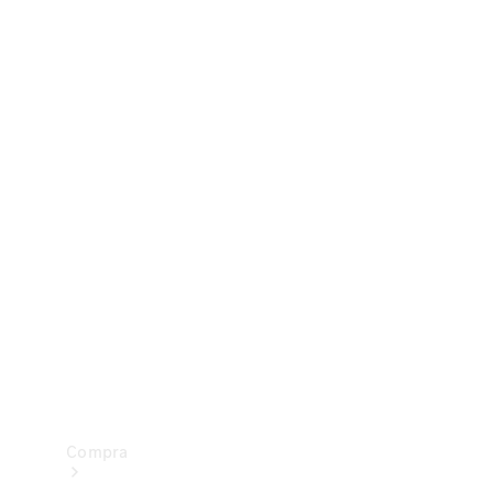
Configurador
Test drive
Showroom Online
Compra