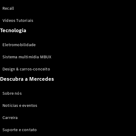
Configurador
Recall
Test drive
Showroom
Vídeos Tutoriais
Online
Tecnologia
SUV
Eletromobilidade
Sistema multimídia MBUX
Design & carros-conceito
Todos os
Descubra a Mercedes
SUVs
EQB
Elétrico
GLA
Sobre nós
GLB
Notícias e eventos
GLC
GLC Coupé
Carreira
GLE
GLE Coupé
Suporte e contato
GLS