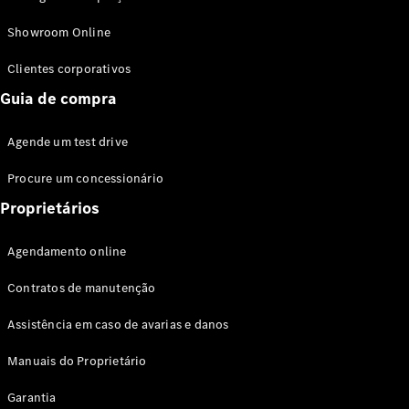
Modelos híbridos plug-in
Showroom Online
Sedans
Clientes corporativos
Guia de compra
Agende um test drive
Procure um concessionário
Todos os
Sedans
Proprietários
Classe C
Sedan
Agendamento online
EQE
Elétrico
Sedan
Contratos de manutenção
Classe E
Sedan
Assistência em caso de avarias e danos
Classe S
Sedan
Manuais do Proprietário
Longo
Garantia