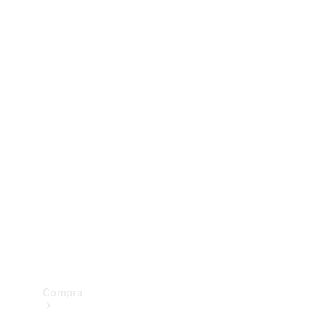
Configurador
Test drive
Showroom Online
Compra