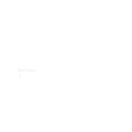
Originais
Coleção
Serviços
Todos os
serviços