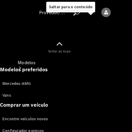
Saltar para o conteúdo
Provedor/proteção de dados
Provedor/proteção
Voltar ao topo
de dados
Modelos
Modelos preferidos
Mercedes-AMG
Vans
Comprar um veículo
Todos os modelos
Encontre veículos novos
Modelos elétricos
Configurador e preços