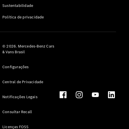
Classe G
Sustentabilidade
Configurador
Política de privacidade
Test drive
Showroom
Online
Hatchback
© 2026. Mercedes-Benz Cars
& Vans Brasil
Configurações
Central de Privacidade
Classe A
Hatchback
Notificações Legais
Configurador
Test drive
Consultar Recall
Showroom
Online
Licenças FOSS