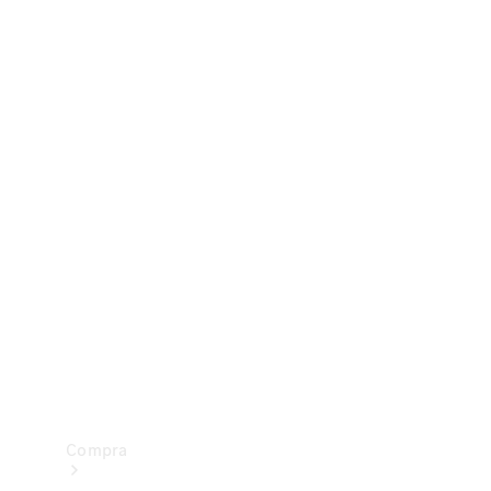
Configurador
Test drive
Showroom Online
Compra