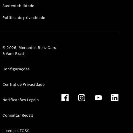
Classe G
Sustentabilidade
Configurador
Política de privacidade
Test drive
Showroom
Online
Hatchback
© 2026. Mercedes-Benz Cars
& Vans Brasil
Configurações
Central de Privacidade
Classe A
Hatchback
Notificações Legais
Configurador
Test drive
Consultar Recall
Showroom
Online
Licenças FOSS