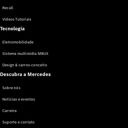
Configurador
Recall
Test drive
Showroom
Vídeos Tutoriais
Online
Tecnologia
SUV
Eletromobilidade
Sistema multimídia MBUX
Design & carros-conceito
Todos os
Descubra a Mercedes
SUVs
EQB
Elétrico
GLA
Sobre nós
GLB
Notícias e eventos
GLC
GLC Coupé
Carreira
GLE
GLE Coupé
Suporte e contato
GLS