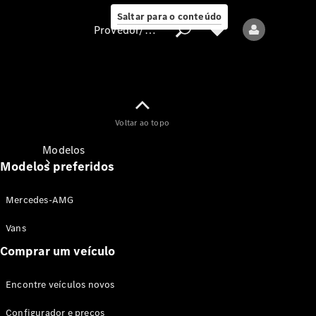
Saltar para o conteúdo
Provedor/proteção de dados
Provedor/proteção
Voltar ao topo
de dados
Modelos
Modelos preferidos
Mercedes-AMG
Vans
Comprar um veículo
Todos os modelos
Encontre veículos novos
Modelos elétricos
Configurador e preços