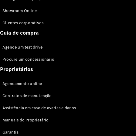
Modelos híbridos plug-in
Showroom Online
Sedans
Clientes corporativos
Guia de compra
Agende um test drive
Procure um concessionário
Todos os
Sedans
Proprietários
Classe C
Sedan
Agendamento online
EQE
Elétrico
Sedan
Contratos de manutenção
Classe E
Sedan
Assistência em caso de avarias e danos
Classe S
Sedan
Manuais do Proprietário
Longo
Garantia