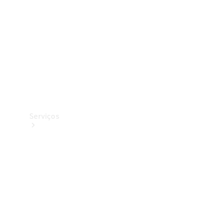
Originais
Coleção
Serviços
Todos os
serviços