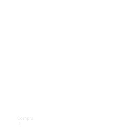
Configurador
Test drive
Showroom Online
Compra