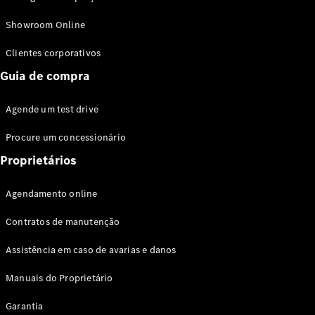
Modelos híbridos plug-in
Showroom Online
Sedans
Clientes corporativos
Guia de compra
Agende um test drive
Procure um concessionário
Todos os
Sedans
Proprietários
Classe C
Sedan
Agendamento online
EQE
Elétrico
Sedan
Contratos de manutenção
Classe E
Sedan
Assistência em caso de avarias e danos
Classe S
Sedan
Manuais do Proprietário
Longo
Garantia