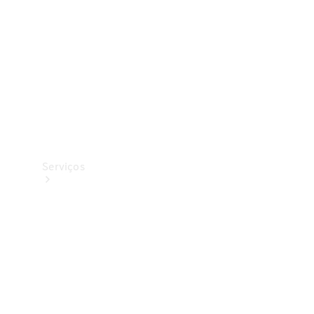
Originais
Coleção
Serviços
Todos os
serviços