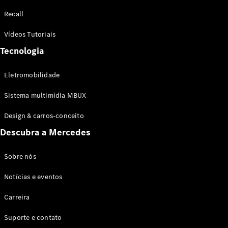
Configurador
Recall
Test drive
Showroom
Vídeos Tutoriais
Online
Tecnologia
SUV
Eletromobilidade
Sistema multimídia MBUX
Design & carros-conceito
Todos os
Descubra a Mercedes
SUVs
EQB
Elétrico
GLA
Sobre nós
GLB
Notícias e eventos
GLC
GLC Coupé
Carreira
GLE
GLE Coupé
Suporte e contato
GLS