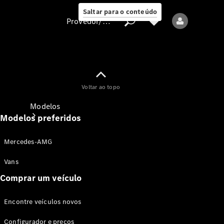
Saltar para o conteúdo
Provedor/proteção de dados
Provedor/proteção
Voltar ao topo
de dados
Modelos
Modelos preferidos
Mercedes-AMG
Vans
Comprar um veículo
Todos os modelos
Encontre veículos novos
Modelos elétricos
Configurador e preços