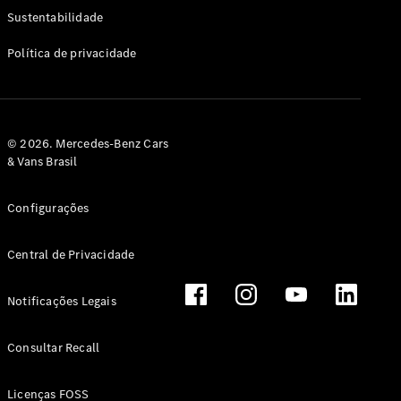
Classe G
Sustentabilidade
Configurador
Política de privacidade
Test drive
Showroom
Online
Hatchback
© 2026. Mercedes-Benz Cars
& Vans Brasil
Configurações
Central de Privacidade
Classe A
Hatchback
Notificações Legais
Configurador
Test drive
Consultar Recall
Showroom
Online
Licenças FOSS