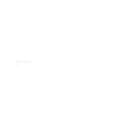
Originais
Coleção
Serviços
Todos os
serviços