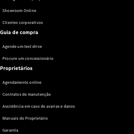
Modelos híbridos plug-in
Showroom Online
Sedans
Clientes corporativos
Guia de compra
Agende um test drive
Procure um concessionário
Todos os
Sedans
Proprietários
Classe C
Sedan
Agendamento online
EQE
Elétrico
Sedan
Contratos de manutenção
Classe E
Sedan
Assistência em caso de avarias e danos
Classe S
Sedan
Manuais do Proprietário
Longo
Garantia