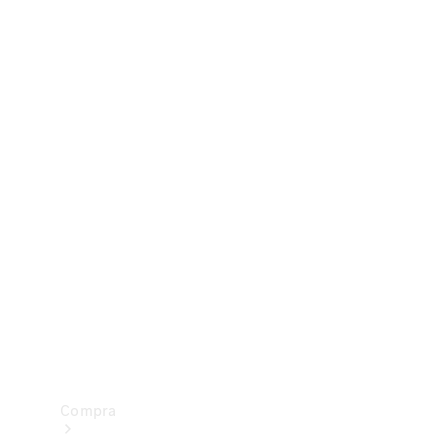
Configurador
Test drive
Showroom Online
Compra