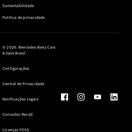
Classe G
Sustentabilidade
Configurador
Política de privacidade
Test drive
Showroom
Online
Hatchback
© 2026. Mercedes-Benz Cars
& Vans Brasil
Configurações
Central de Privacidade
Classe A
Hatchback
Notificações Legais
Configurador
Test drive
Consultar Recall
Showroom
Online
Licenças FOSS