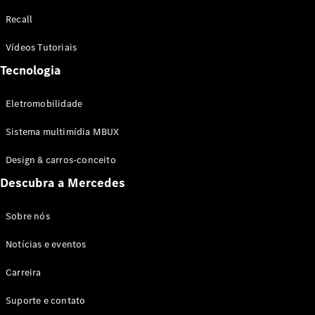
Configurador
Recall
Test drive
Showroom
Vídeos Tutoriais
Online
Tecnologia
SUV
Eletromobilidade
Sistema multimídia MBUX
Design & carros-conceito
Todos os
Descubra a Mercedes
SUVs
EQB
Elétrico
GLA
Sobre nós
GLB
Notícias e eventos
GLC
GLC Coupé
Carreira
GLE
GLE Coupé
Suporte e contato
GLS