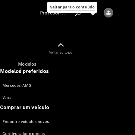
Saltar para o conteúdo
Provedor/proteção de dados
Provedor/proteção
Voltar ao topo
de dados
Modelos
Modelos preferidos
Mercedes-AMG
Vans
Comprar um veículo
Todos os modelos
Encontre veículos novos
Modelos elétricos
Configurador e preços