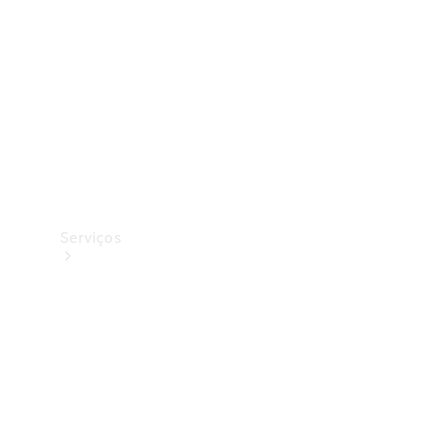
Originais
Coleção
Serviços
Todos os
serviços