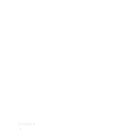
Configurador
Test drive
Showroom Online
Compra