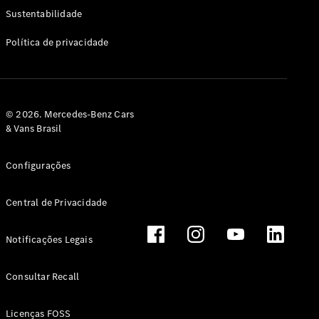
Classe G
Sustentabilidade
Configurador
Política de privacidade
Test drive
Showroom
Online
Hatchback
© 2026. Mercedes-Benz Cars
& Vans Brasil
Configurações
Central de Privacidade
Classe A
Hatchback
Notificações Legais
Configurador
Test drive
Consultar Recall
Showroom
Online
Licenças FOSS