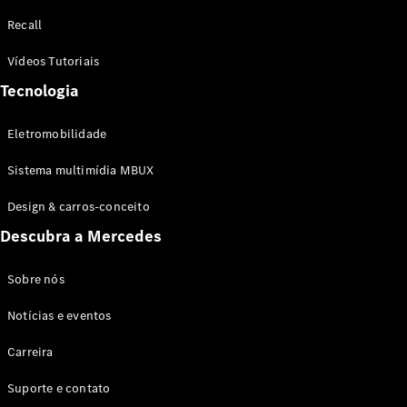
Configurador
Recall
Test drive
Showroom
Vídeos Tutoriais
Online
Tecnologia
SUV
Eletromobilidade
Sistema multimídia MBUX
Design & carros-conceito
Todos os
Descubra a Mercedes
SUVs
EQB
Elétrico
GLA
Sobre nós
GLB
Notícias e eventos
GLC
GLC Coupé
Carreira
GLE
GLE Coupé
Suporte e contato
GLS