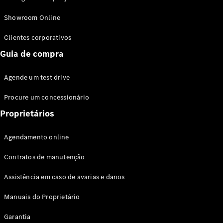
Modelos híbridos plug-in
Showroom Online
Sedans
Clientes corporativos
Guia de compra
Agende um test drive
Procure um concessionário
Todos os
Sedans
Proprietários
Classe C
Sedan
Agendamento online
EQE
Elétrico
Sedan
Contratos de manutenção
Classe E
Sedan
Assistência em caso de avarias e danos
Classe S
Sedan
Manuais do Proprietário
Longo
Garantia