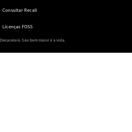
Consultar Recall
Licenças FOSS
Desacelere. Seu bem maior é a vida.