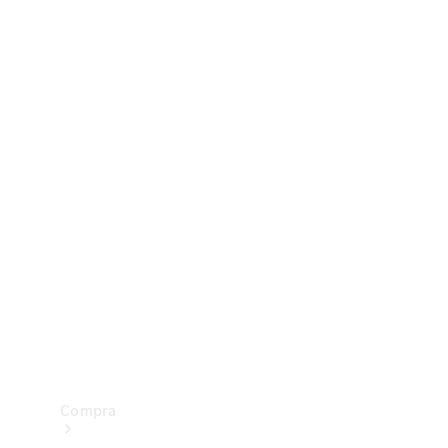
Configurador
Test drive
Showroom Online
Compra