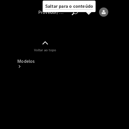
Saltar para o conteúdo
Provedor/proteção de dados
Provedor/proteção
Voltar ao topo
de dados
Modelos
Todos os modelos
Modelos elétricos