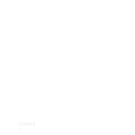
Configurador
Test drive
Showroom Online
Compra