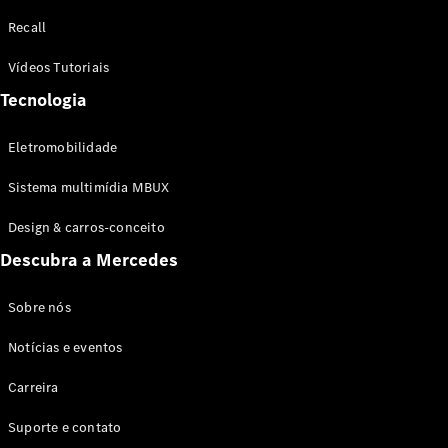
Configurador
Recall
Test drive
Showroom
Vídeos Tutoriais
Online
Tecnologia
SUV
Eletromobilidade
Sistema multimídia MBUX
Design & carros-conceito
Todos os
Descubra a Mercedes
SUVs
EQB
Elétrico
GLA
Sobre nós
GLB
Notícias e eventos
GLC
GLC Coupé
Carreira
GLE
GLE Coupé
Suporte e contato
GLS