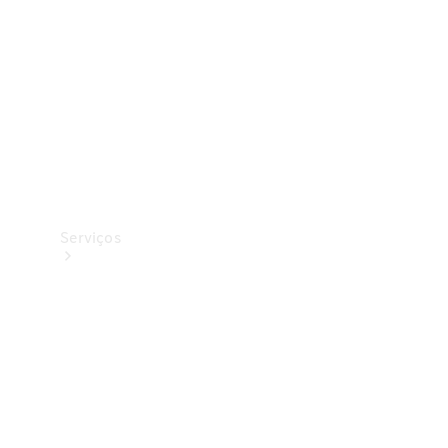
Originais
Coleção
Serviços
Todos os
serviços