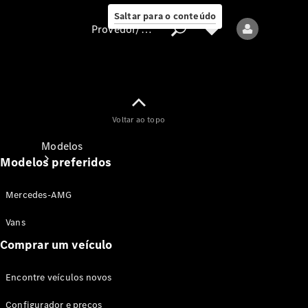
Saltar para o conteúdo
Provedor/proteção de dados
Provedor/proteção
Voltar ao topo
de dados
Modelos
Modelos preferidos
Mercedes-AMG
Vans
Comprar um veículo
Todos os modelos
Encontre veículos novos
Modelos elétricos
Configurador e preços