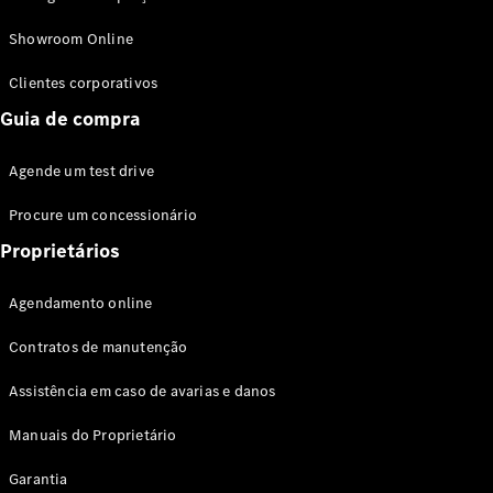
Modelos híbridos plug-in
Showroom Online
Sedans
Clientes corporativos
Guia de compra
Agende um test drive
Procure um concessionário
Todos os
Sedans
Proprietários
Classe C
Sedan
Agendamento online
EQE
Elétrico
Sedan
Contratos de manutenção
Classe E
Sedan
Assistência em caso de avarias e danos
Classe S
Sedan
Manuais do Proprietário
Longo
Garantia