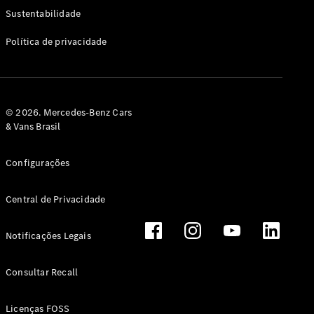
Classe G
Sustentabilidade
Configurador
Política de privacidade
Test drive
Showroom
Online
Hatchback
© 2026. Mercedes-Benz Cars
& Vans Brasil
Configurações
Central de Privacidade
Classe A
Hatchback
Notificações Legais
Configurador
Test drive
Consultar Recall
Showroom
Online
Licenças FOSS