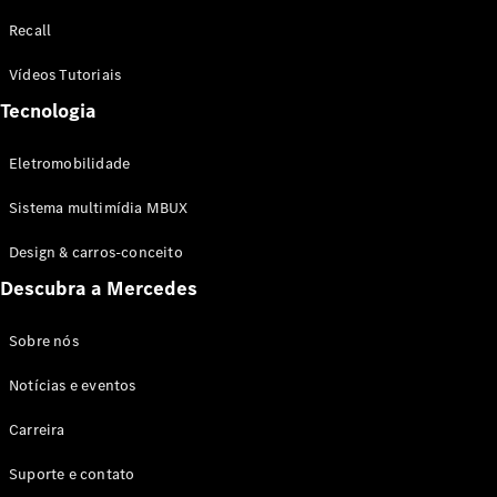
Configurador
Recall
Test drive
Showroom
Vídeos Tutoriais
Online
Tecnologia
SUV
Eletromobilidade
Sistema multimídia MBUX
Design & carros-conceito
Todos os
Descubra a Mercedes
SUVs
EQB
Elétrico
GLA
Sobre nós
GLB
Notícias e eventos
GLC
GLC Coupé
Carreira
GLE
GLE Coupé
Suporte e contato
GLS