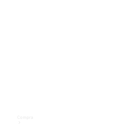
Configurador
Test drive
Showroom Online
Compra