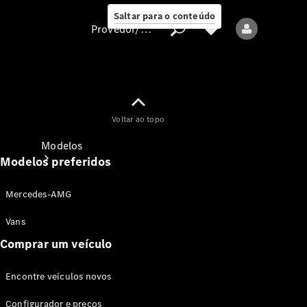
Saltar para o conteúdo
Provedor/proteção de dados
Provedor/proteção
Voltar ao topo
de dados
Modelos
Modelos preferidos
Mercedes-AMG
Vans
Comprar um veículo
Todos os modelos
Encontre veículos novos
Modelos elétricos
Configurador e preços