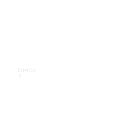
Originais
Coleção
Serviços
Todos os
serviços