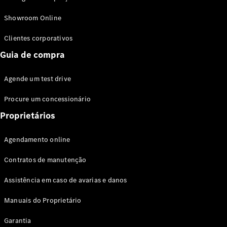
Modelos híbridos plug-in
Showroom Online
Sedans
Clientes corporativos
Guia de compra
Agende um test drive
Procure um concessionário
Todos os
Sedans
Proprietários
Classe C
Sedan
Agendamento online
EQE
Elétrico
Sedan
Contratos de manutenção
Classe E
Sedan
Assistência em caso de avarias e danos
Classe S
Sedan
Manuais do Proprietário
Longo
Garantia