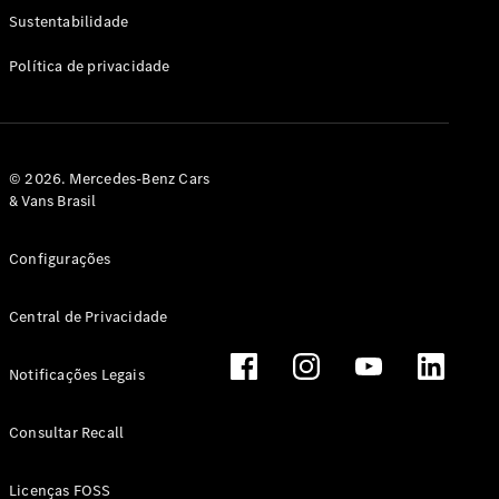
Classe G
Sustentabilidade
Configurador
Política de privacidade
Test drive
Showroom
Online
Hatchback
© 2026. Mercedes-Benz Cars
& Vans Brasil
Configurações
Central de Privacidade
Classe A
Hatchback
Notificações Legais
Configurador
Test drive
Consultar Recall
Showroom
Online
Licenças FOSS