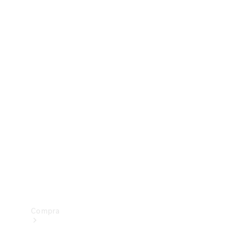
Configurador
Test drive
Showroom Online
Compra