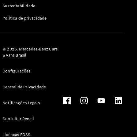
Classe G
Sustentabilidade
Configurador
Política de privacidade
Test drive
Showroom
Online
Hatchback
© 2026. Mercedes-Benz Cars
& Vans Brasil
Configurações
Central de Privacidade
Classe A
Hatchback
Notificações Legais
Configurador
Test drive
Consultar Recall
Showroom
Online
Licenças FOSS