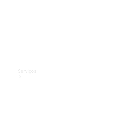
Originais
Coleção
Serviços
Todos os
serviços