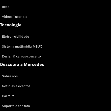
Configurador
Recall
Test drive
Showroom
Vídeos Tutoriais
Online
Tecnologia
SUV
Eletromobilidade
Sistema multimídia MBUX
Design & carros-conceito
Todos os
Descubra a Mercedes
SUVs
EQB
Elétrico
GLA
Sobre nós
GLB
Notícias e eventos
GLC
GLC Coupé
Carreira
GLE
GLE Coupé
Suporte e contato
GLS