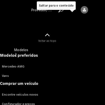
Saltar para o conteúdo
Provedor/proteção de dados
Provedor/proteção
Voltar ao topo
de dados
Modelos
Modelos preferidos
Mercedes-AMG
Vans
Comprar um veículo
Todos os modelos
Encontre veículos novos
Modelos elétricos
Configurador e preços