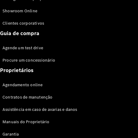
Modelos híbridos plug-in
Showroom Online
Sedans
Clientes corporativos
Guia de compra
Agende um test drive
Procure um concessionário
Todos os
Sedans
Proprietários
Classe C
Sedan
Agendamento online
EQE
Elétrico
Sedan
Contratos de manutenção
Classe E
Sedan
Assistência em caso de avarias e danos
Classe S
Sedan
Manuais do Proprietário
Longo
Garantia