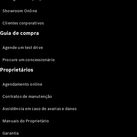
Modelos híbridos plug-in
Showroom Online
Sedans
Clientes corporativos
Guia de compra
Agende um test drive
Procure um concessionário
Todos os
Sedans
Proprietários
Classe C
Sedan
Agendamento online
EQE
Elétrico
Sedan
Contratos de manutenção
Classe E
Sedan
Assistência em caso de avarias e danos
Classe S
Sedan
Manuais do Proprietário
Longo
Garantia