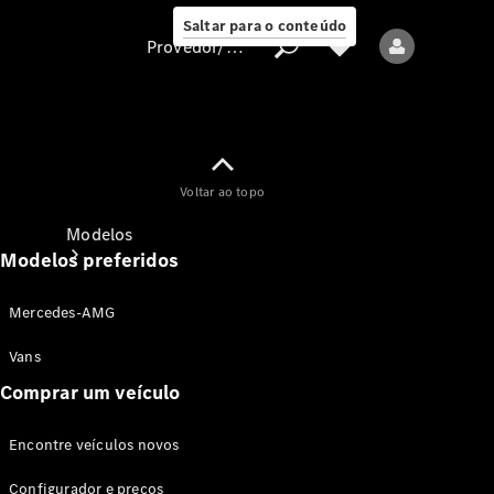
Saltar para o conteúdo
Provedor/proteção de dados
Provedor/proteção
Voltar ao topo
de dados
Modelos
Modelos preferidos
Mercedes-AMG
Vans
Comprar um veículo
Todos os modelos
Encontre veículos novos
Modelos elétricos
Configurador e preços