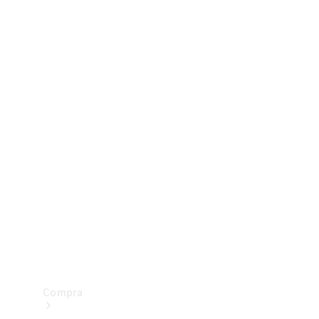
Configurador
Test drive
Showroom Online
Compra