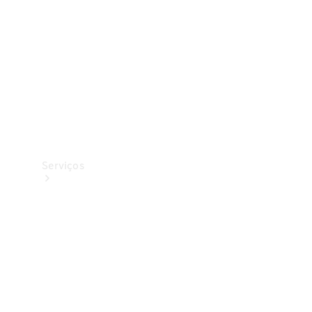
Originais
Coleção
Serviços
Todos os
serviços