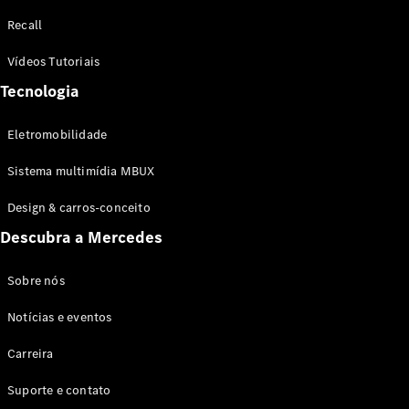
Configurador
Recall
Test drive
Showroom
Vídeos Tutoriais
Online
Tecnologia
SUV
Eletromobilidade
Sistema multimídia MBUX
Design & carros-conceito
Todos os
Descubra a Mercedes
SUVs
EQB
Elétrico
GLA
Sobre nós
GLB
Notícias e eventos
GLC
GLC Coupé
Carreira
GLE
GLE Coupé
Suporte e contato
GLS