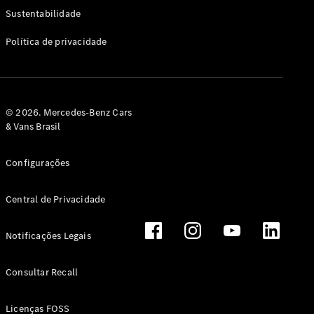
Classe G
Sustentabilidade
Configurador
Política de privacidade
Test drive
Showroom
Online
Hatchback
© 2026. Mercedes-Benz Cars
& Vans Brasil
Configurações
Central de Privacidade
Classe A
Hatchback
Notificações Legais
Configurador
Test drive
Consultar Recall
Showroom
Online
Licenças FOSS