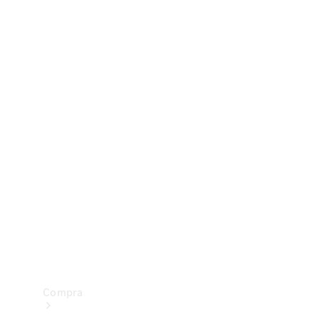
Configurador
Test drive
Showroom Online
Compra