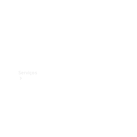
Originais
Coleção
Serviços
Todos os
serviços