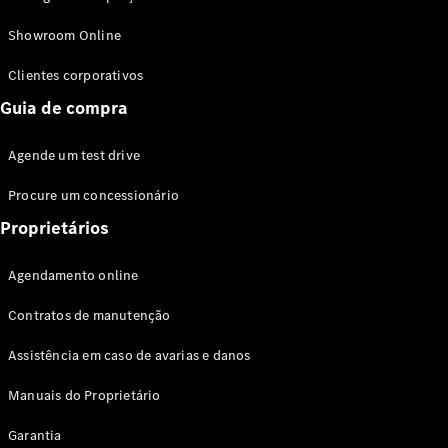
Modelos híbridos plug-in
Showroom Online
Sedans
Clientes corporativos
Guia de compra
Agende um test drive
Procure um concessionário
Todos os
Sedans
Proprietários
Classe C
Sedan
Agendamento online
EQE
Elétrico
Sedan
Contratos de manutenção
Classe E
Sedan
Assistência em caso de avarias e danos
Classe S
Sedan
Manuais do Proprietário
Longo
Garantia