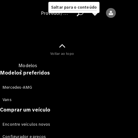
Saltar para o conteúdo
Provedor/proteção de dados
Provedor/proteção
Voltar ao topo
de dados
Modelos
Modelos preferidos
Mercedes-AMG
Vans
Comprar um veículo
Todos os modelos
Encontre veículos novos
Modelos elétricos
Configurador e preços