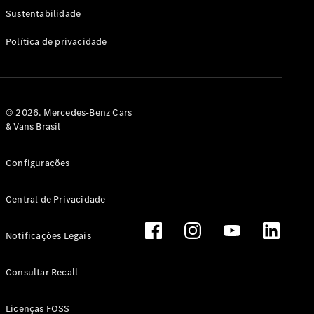
Classe G
Sustentabilidade
Configurador
Política de privacidade
Test drive
Showroom
Online
Hatchback
© 2026. Mercedes-Benz Cars
& Vans Brasil
Configurações
Central de Privacidade
Classe A
Hatchback
Notificações Legais
Configurador
Test drive
Consultar Recall
Showroom
Online
Licenças FOSS