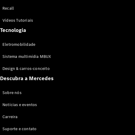
Configurador
Recall
Test drive
Showroom
Vídeos Tutoriais
Online
Tecnologia
SUV
Eletromobilidade
Sistema multimídia MBUX
Design & carros-conceito
Todos os
Descubra a Mercedes
SUVs
EQB
Elétrico
GLA
Sobre nós
GLB
Notícias e eventos
GLC
GLC Coupé
Carreira
GLE
GLE Coupé
Suporte e contato
GLS