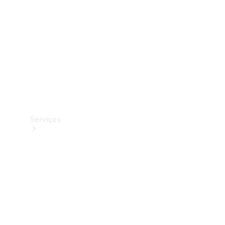
Originais
Coleção
Serviços
Todos os
serviços