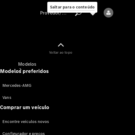
Saltar para o conteúdo
Provedor/proteção de dados
Provedor/proteção
Voltar ao topo
de dados
Modelos
Modelos preferidos
Mercedes-AMG
Vans
Comprar um veículo
Todos os modelos
Encontre veículos novos
Modelos elétricos
Configurador e preços