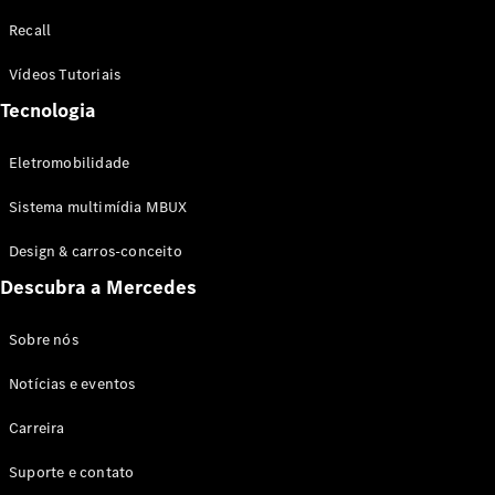
Configurador
Recall
Test drive
Showroom
Vídeos Tutoriais
Online
Tecnologia
SUV
Eletromobilidade
Sistema multimídia MBUX
Design & carros-conceito
Todos os
Descubra a Mercedes
SUVs
EQB
Elétrico
GLA
Sobre nós
GLB
Notícias e eventos
GLC
GLC Coupé
Carreira
GLE
GLE Coupé
Suporte e contato
GLS