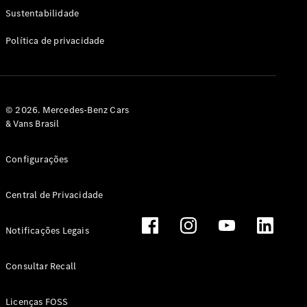
Classe G
Sustentabilidade
Configurador
Política de privacidade
Test drive
Showroom
Online
Hatchback
© 2026. Mercedes-Benz Cars
& Vans Brasil
Configurações
Central de Privacidade
Classe A
Hatchback
Notificações Legais
Configurador
Test drive
Consultar Recall
Showroom
Online
Licenças FOSS