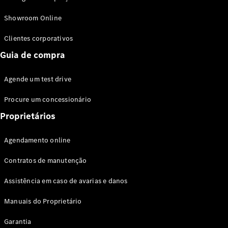
Modelos híbridos plug-in
Showroom Online
Sedans
Clientes corporativos
Guia de compra
Agende um test drive
Procure um concessionário
Todos os
Sedans
Proprietários
Classe C
Sedan
Agendamento online
EQE
Elétrico
Sedan
Contratos de manutenção
Classe E
Sedan
Assistência em caso de avarias e danos
Classe S
Sedan
Manuais do Proprietário
Longo
Garantia