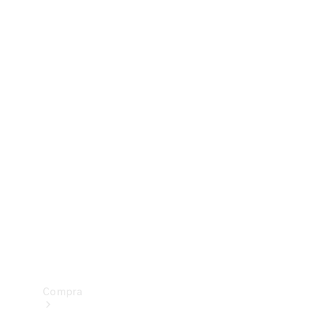
Configurador
Test drive
Showroom Online
Compra