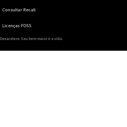
Consultar Recall
Licenças FOSS
Desacelere. Seu bem maior é a vida.