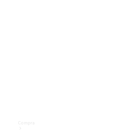
Configurador
Test drive
Showroom Online
Compra