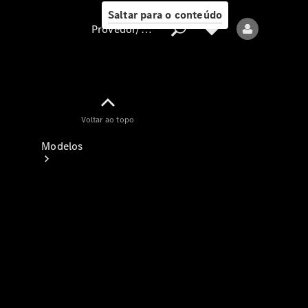
Saltar para o conteúdo
Provedor/proteção de dados
Provedor/proteção
Voltar ao topo
de dados
Modelos
Todos os modelos
Modelos elétricos