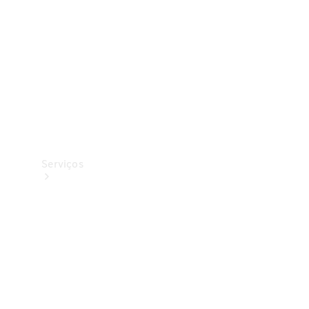
Originais
Coleção
Serviços
Todos os
serviços