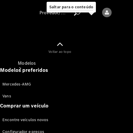
Saltar para o conteúdo
Provedor/proteção de dados
Provedor/proteção
Voltar ao topo
de dados
Modelos
Modelos preferidos
Mercedes-AMG
Vans
Comprar um veículo
Todos os modelos
Encontre veículos novos
Modelos elétricos
Configurador e preços