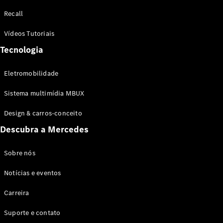
Configurador
Recall
Test drive
Showroom
Vídeos Tutoriais
Online
Tecnologia
SUV
Eletromobilidade
Sistema multimídia MBUX
Design & carros-conceito
Todos os
Descubra a Mercedes
SUVs
EQB
Elétrico
GLA
Sobre nós
GLB
Notícias e eventos
GLC
GLC Coupé
Carreira
GLE
GLE Coupé
Suporte e contato
GLS