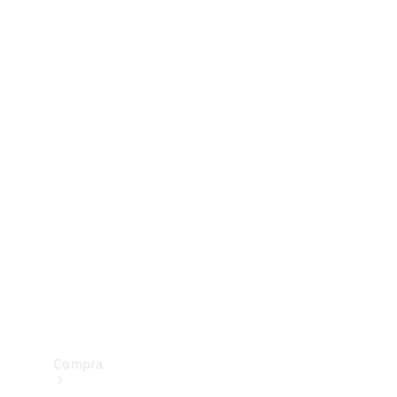
Configurador
Test drive
Showroom Online
Compra