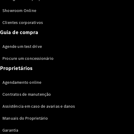
Modelos híbridos plug-in
Showroom Online
Sedans
Clientes corporativos
Guia de compra
Agende um test drive
Procure um concessionário
Todos os
Sedans
Proprietários
Classe C
Sedan
Agendamento online
EQE
Elétrico
Sedan
Contratos de manutenção
Classe E
Sedan
Assistência em caso de avarias e danos
Classe S
Sedan
Manuais do Proprietário
Longo
Garantia