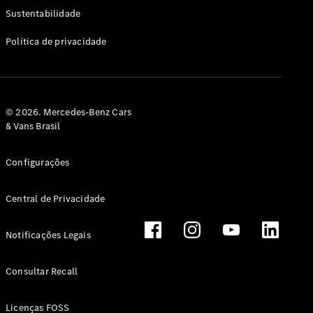
Classe G
Sustentabilidade
Configurador
Política de privacidade
Test drive
Showroom
Online
Hatchback
© 2026. Mercedes-Benz Cars
& Vans Brasil
Configurações
Central de Privacidade
Classe A
Hatchback
Notificações Legais
Configurador
Test drive
Consultar Recall
Showroom
Online
Licenças FOSS