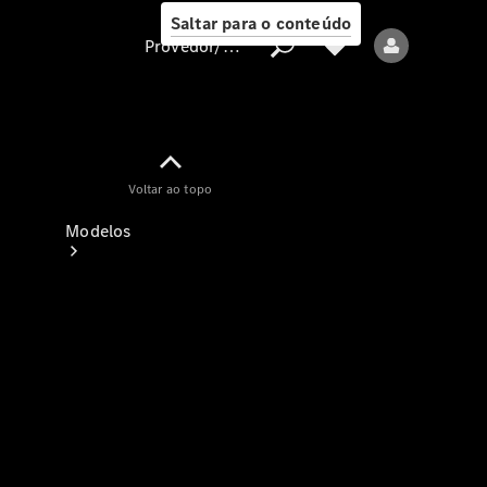
Saltar para o conteúdo
Provedor/proteção de dados
Provedor/proteção
Voltar ao topo
de dados
Modelos
Todos os modelos
Modelos elétricos