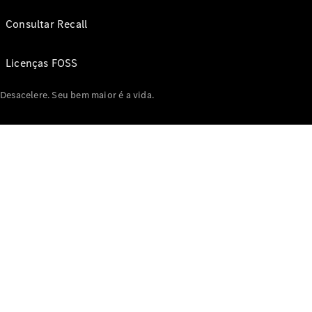
Consultar Recall
Licenças FOSS
Desacelere. Seu bem maior é a vida.