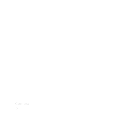
Configurador
Test drive
Showroom Online
Compra