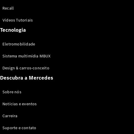
Configurador
Recall
Test drive
Showroom
Vídeos Tutoriais
Online
Tecnologia
SUV
Eletromobilidade
Sistema multimídia MBUX
Design & carros-conceito
Todos os
Descubra a Mercedes
SUVs
EQB
Elétrico
GLA
Sobre nós
GLB
Notícias e eventos
GLC
GLC Coupé
Carreira
GLE
GLE Coupé
Suporte e contato
GLS