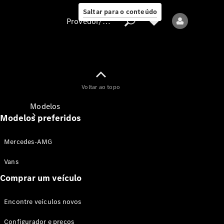
Saltar para o conteúdo
Provedor/proteção de dados
Provedor/proteção
Voltar ao topo
de dados
Modelos
Modelos preferidos
Mercedes-AMG
Vans
Comprar um veículo
Todos os modelos
Encontre veículos novos
Modelos elétricos
Configurador e preços