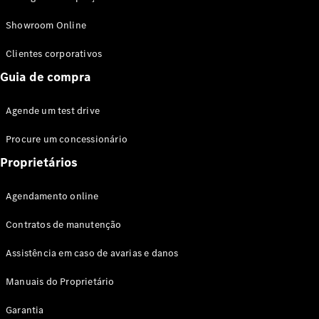
Modelos híbridos plug-in
Showroom Online
Sedans
Clientes corporativos
Guia de compra
Agende um test drive
Procure um concessionário
Todos os
Sedans
Proprietários
Classe C
Sedan
Agendamento online
EQE
Elétrico
Sedan
Contratos de manutenção
Classe E
Sedan
Assistência em caso de avarias e danos
Classe S
Sedan
Manuais do Proprietário
Longo
Garantia