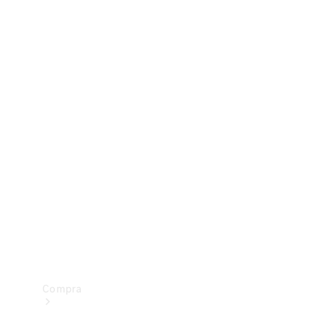
Configurador
Test drive
Showroom Online
Compra