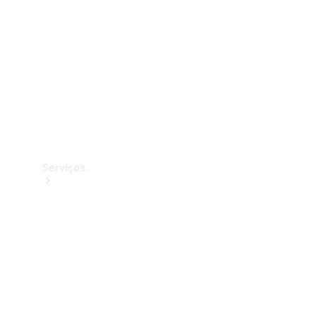
Originais
Coleção
Serviços
Todos os
serviços