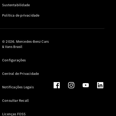
Classe G
Sustentabilidade
Configurador
Política de privacidade
Test drive
Showroom
Online
Hatchback
© 2026. Mercedes-Benz Cars
& Vans Brasil
Configurações
Central de Privacidade
Classe A
Hatchback
Notificações Legais
Configurador
Test drive
Consultar Recall
Showroom
Online
Licenças FOSS