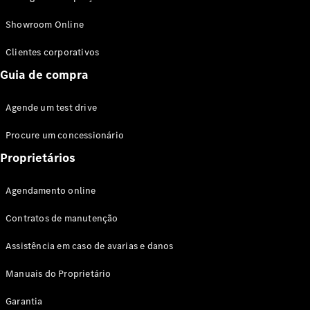
Modelos híbridos plug-in
Showroom Online
Sedans
Clientes corporativos
Guia de compra
Agende um test drive
Procure um concessionário
Todos os
Sedans
Proprietários
Classe C
Sedan
Agendamento online
EQE
Elétrico
Sedan
Contratos de manutenção
Classe E
Sedan
Assistência em caso de avarias e danos
Classe S
Sedan
Manuais do Proprietário
Longo
Garantia