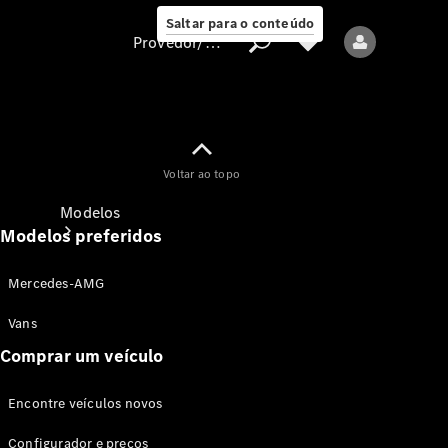
Saltar para o conteúdo
Provedor/proteção de dados
Provedor/proteção
Voltar ao topo
de dados
Modelos
Modelos preferidos
Mercedes-AMG
Vans
Comprar um veículo
Todos os modelos
Encontre veículos novos
Modelos elétricos
Configurador e preços