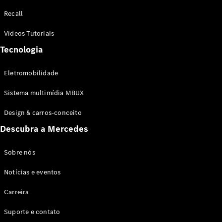
Configurador
Recall
Test drive
Showroom
Vídeos Tutoriais
Online
Tecnologia
SUV
Eletromobilidade
Sistema multimídia MBUX
Design & carros-conceito
Todos os
Descubra a Mercedes
SUVs
EQB
Elétrico
GLA
Sobre nós
GLB
Notícias e eventos
GLC
GLC Coupé
Carreira
GLE
GLE Coupé
Suporte e contato
GLS