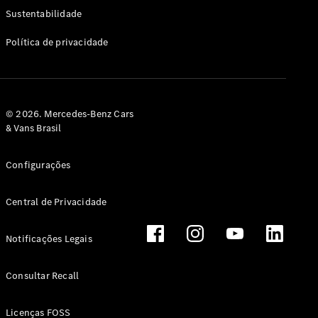
Classe G
Sustentabilidade
Configurador
Política de privacidade
Test drive
Showroom
Online
Hatchback
© 2026. Mercedes-Benz Cars
& Vans Brasil
Configurações
Central de Privacidade
Classe A
Hatchback
Notificações Legais
Configurador
Test drive
Consultar Recall
Showroom
Online
Licenças FOSS