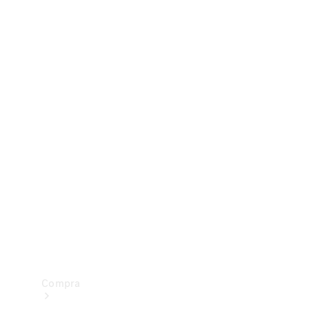
Configurador
Test drive
Showroom Online
Compra