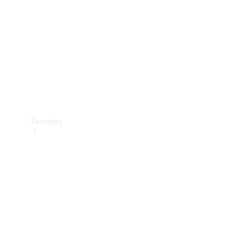
Originais
Coleção
Serviços
Todos os
serviços