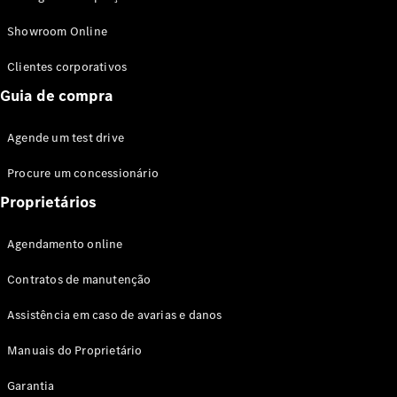
Modelos híbridos plug-in
Showroom Online
Sedans
Clientes corporativos
Guia de compra
Agende um test drive
Procure um concessionário
Todos os
Sedans
Proprietários
Classe C
Sedan
Agendamento online
EQE
Elétrico
Sedan
Contratos de manutenção
Classe E
Sedan
Assistência em caso de avarias e danos
Classe S
Sedan
Manuais do Proprietário
Longo
Garantia