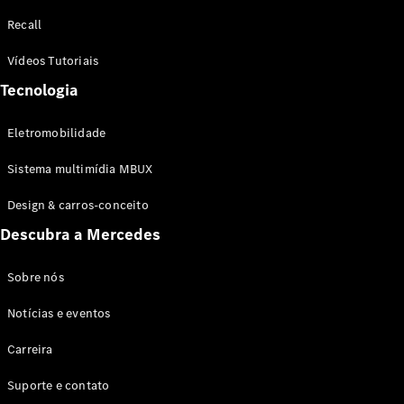
Configurador
Recall
Test drive
Showroom
Vídeos Tutoriais
Online
Tecnologia
SUV
Eletromobilidade
Sistema multimídia MBUX
Design & carros-conceito
Todos os
Descubra a Mercedes
SUVs
EQB
Elétrico
GLA
Sobre nós
GLB
Notícias e eventos
GLC
GLC Coupé
Carreira
GLE
GLE Coupé
Suporte e contato
GLS