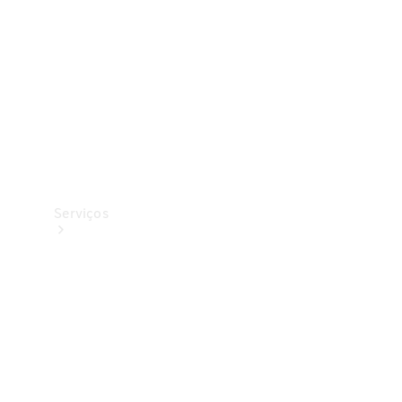
Originais
Coleção
Serviços
Todos os
serviços