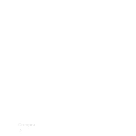
Configurador
Test drive
Showroom Online
Compra