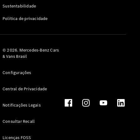
Classe G
Sustentabilidade
Configurador
Política de privacidade
Test drive
Showroom
Online
Hatchback
© 2026. Mercedes-Benz Cars
& Vans Brasil
Configurações
Central de Privacidade
Classe A
Hatchback
Notificações Legais
Configurador
Test drive
Consultar Recall
Showroom
Online
Licenças FOSS