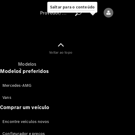
Saltar para o conteúdo
Provedor/proteção de dados
Provedor/proteção
Voltar ao topo
de dados
Modelos
Modelos preferidos
Mercedes-AMG
Vans
Comprar um veículo
Todos os modelos
Encontre veículos novos
Modelos elétricos
Configurador e preços