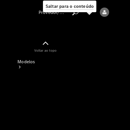
Saltar para o conteúdo
Provedor/proteção de dados
Provedor/proteção
Voltar ao topo
de dados
Modelos
Todos os modelos
Modelos elétricos