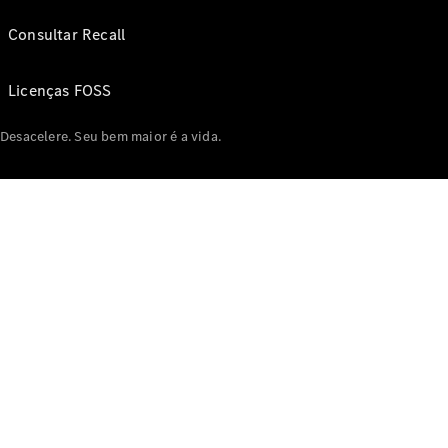
Consultar Recall
Licenças FOSS
Desacelere. Seu bem maior é a vida.