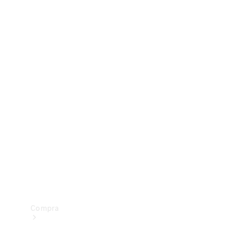
Configurador
Test drive
Showroom Online
Compra