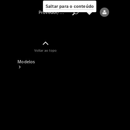
Saltar para o conteúdo
Provedor/proteção de dados
Provedor/proteção
Voltar ao topo
de dados
Modelos
Todos os modelos
Modelos elétricos