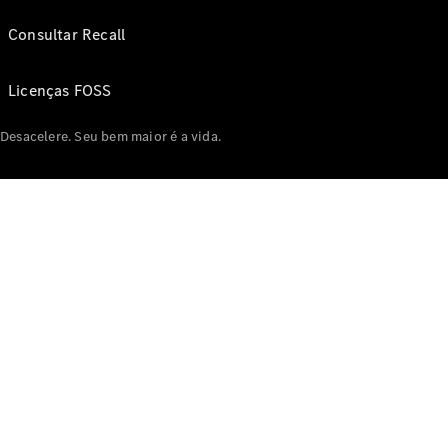
Consultar Recall
Licenças FOSS
Desacelere. Seu bem maior é a vida.