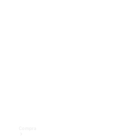
Configurador
Test drive
Showroom Online
Compra