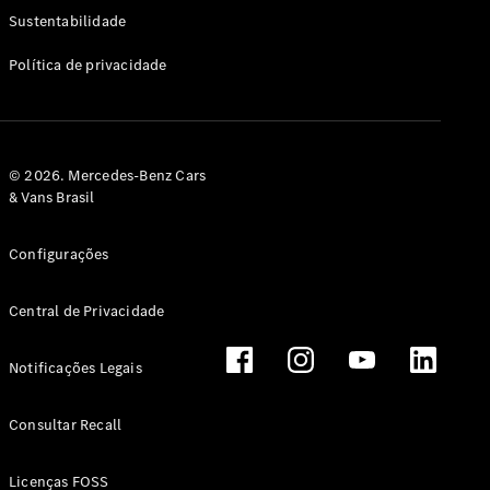
Classe G
Sustentabilidade
Configurador
Política de privacidade
Test drive
Showroom
Online
Hatchback
© 2026. Mercedes-Benz Cars
& Vans Brasil
Configurações
Central de Privacidade
Classe A
Hatchback
Notificações Legais
Configurador
Test drive
Consultar Recall
Showroom
Online
Licenças FOSS