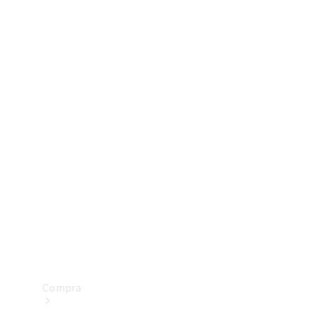
Configurador
Test drive
Showroom Online
Compra