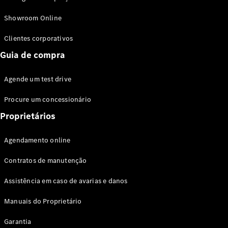
Modelos híbridos plug-in
Showroom Online
Sedans
Clientes corporativos
Guia de compra
Agende um test drive
Procure um concessionário
Todos os
Sedans
Proprietários
Classe C
Sedan
Agendamento online
EQE
Elétrico
Sedan
Contratos de manutenção
Classe E
Sedan
Assistência em caso de avarias e danos
Classe S
Sedan
Manuais do Proprietário
Longo
Garantia