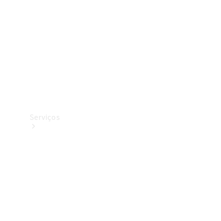
Originais
Coleção
Serviços
Todos os
serviços