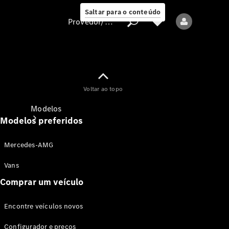
Saltar para o conteúdo
Provedor/proteção de dados
Provedor/proteção
Voltar ao topo
de dados
Modelos
Modelos preferidos
Mercedes-AMG
Vans
Comprar um veículo
Todos os modelos
Encontre veículos novos
Modelos elétricos
Configurador e preços