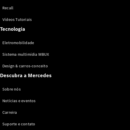
Configurador
Recall
Test drive
Showroom
Vídeos Tutoriais
Online
Tecnologia
SUV
Eletromobilidade
Sistema multimídia MBUX
Design & carros-conceito
Todos os
Descubra a Mercedes
SUVs
EQB
Elétrico
GLA
Sobre nós
GLB
Notícias e eventos
GLC
GLC Coupé
Carreira
GLE
GLE Coupé
Suporte e contato
GLS