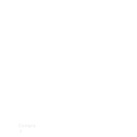
Configurador
Test drive
Showroom Online
Compra