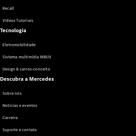
Configurador
Recall
Test drive
Showroom
Vídeos Tutoriais
Online
Tecnologia
SUV
Eletromobilidade
Sistema multimídia MBUX
Design & carros-conceito
Todos os
Descubra a Mercedes
SUVs
EQB
Elétrico
GLA
Sobre nós
GLB
Notícias e eventos
GLC
GLC Coupé
Carreira
GLE
GLE Coupé
Suporte e contato
GLS