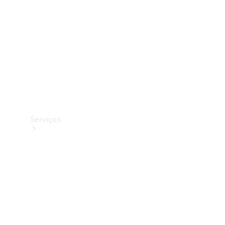
Originais
Coleção
Serviços
Todos os
serviços