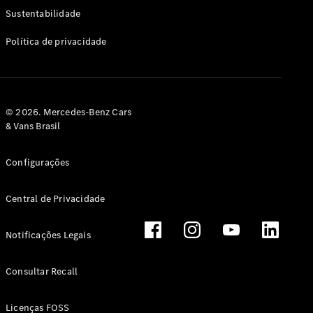
Classe G
Sustentabilidade
Configurador
Política de privacidade
Test drive
Showroom
Online
Hatchback
© 2026. Mercedes-Benz Cars
& Vans Brasil
Configurações
Central de Privacidade
Classe A
Hatchback
Notificações Legais
Configurador
Test drive
Consultar Recall
Showroom
Online
Licenças FOSS