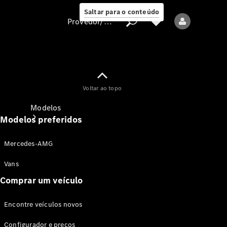
Saltar para o conteúdo
Provedor/proteção de dados
Provedor/proteção
Voltar ao topo
de dados
Modelos
Modelos preferidos
Mercedes-AMG
Vans
Comprar um veículo
Todos os modelos
Encontre veículos novos
Modelos elétricos
Configurador e preços