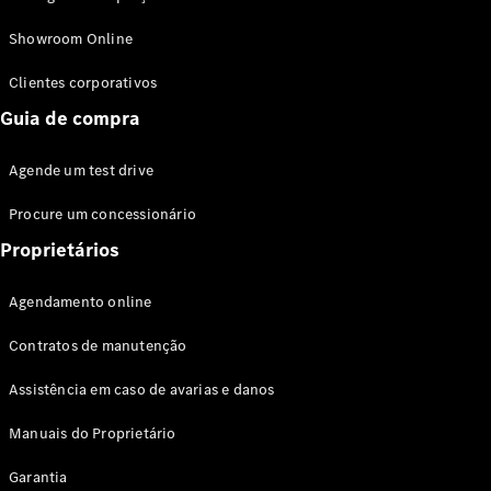
Modelos híbridos plug-in
Showroom Online
Sedans
Clientes corporativos
Guia de compra
Agende um test drive
Procure um concessionário
Todos os
Sedans
Proprietários
Classe C
Sedan
Agendamento online
EQE
Elétrico
Sedan
Contratos de manutenção
Classe E
Sedan
Assistência em caso de avarias e danos
Classe S
Sedan
Manuais do Proprietário
Longo
Garantia