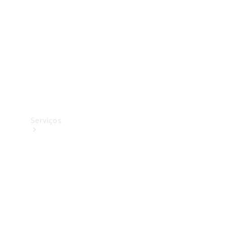
Originais
Coleção
Serviços
Todos os
serviços