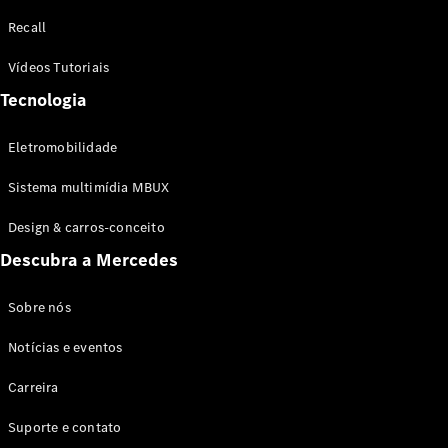
Configurador
Recall
Test drive
Showroom
Vídeos Tutoriais
Online
Tecnologia
SUV
Eletromobilidade
Sistema multimídia MBUX
Design & carros-conceito
Todos os
Descubra a Mercedes
SUVs
EQB
Elétrico
GLA
Sobre nós
GLB
Notícias e eventos
GLC
GLC Coupé
Carreira
GLE
GLE Coupé
Suporte e contato
GLS