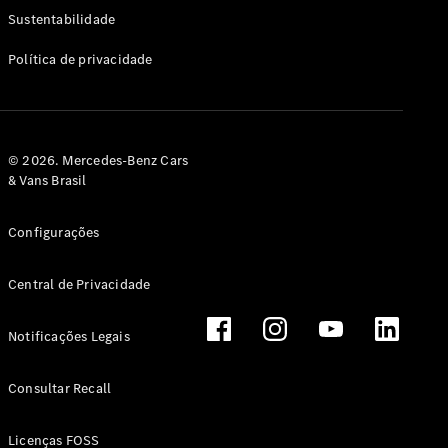
Classe G
Sustentabilidade
Configurador
Política de privacidade
Test drive
Showroom
Online
Hatchback
© 2026. Mercedes-Benz Cars
& Vans Brasil
Configurações
Central de Privacidade
Classe A
Hatchback
Notificações Legais
Configurador
Test drive
Consultar Recall
Showroom
Online
Licenças FOSS