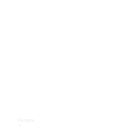
Configurador
Test drive
Showroom Online
Compra