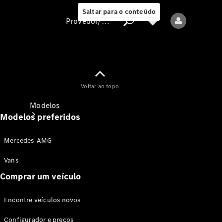
Saltar para o conteúdo
Provedor/proteção de dados
Provedor/proteção
Voltar ao topo
de dados
Modelos
Modelos preferidos
Mercedes-AMG
Vans
Comprar um veículo
Todos os modelos
Encontre veículos novos
Modelos elétricos
Configurador e preços