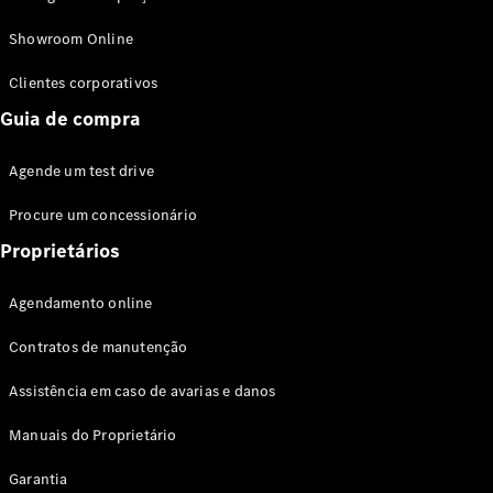
Modelos híbridos plug-in
Showroom Online
Sedans
Clientes corporativos
Guia de compra
Agende um test drive
Procure um concessionário
Todos os
Sedans
Proprietários
Classe C
Sedan
Agendamento online
EQE
Elétrico
Sedan
Contratos de manutenção
Classe E
Sedan
Assistência em caso de avarias e danos
Classe S
Sedan
Manuais do Proprietário
Longo
Garantia