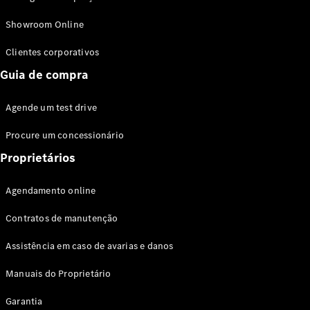
Modelos híbridos plug-in
Showroom Online
Sedans
Clientes corporativos
Guia de compra
Agende um test drive
Procure um concessionário
Todos os
Sedans
Proprietários
Classe C
Sedan
Agendamento online
EQE
Elétrico
Sedan
Contratos de manutenção
Classe E
Sedan
Assistência em caso de avarias e danos
Classe S
Sedan
Manuais do Proprietário
Longo
Garantia