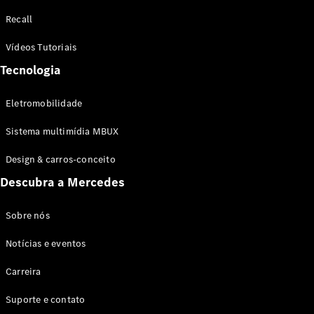
Configurador
Recall
Test drive
Showroom
Vídeos Tutoriais
Online
Tecnologia
SUV
Eletromobilidade
Sistema multimídia MBUX
Design & carros-conceito
Todos os
Descubra a Mercedes
SUVs
EQB
Elétrico
GLA
Sobre nós
GLB
Notícias e eventos
GLC
GLC Coupé
Carreira
GLE
GLE Coupé
Suporte e contato
GLS