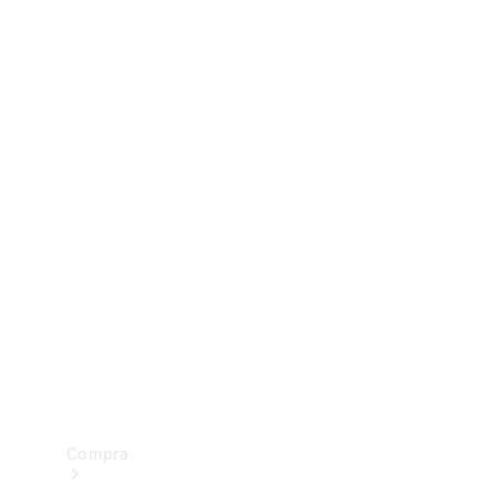
Configurador
Test drive
Showroom Online
Compra