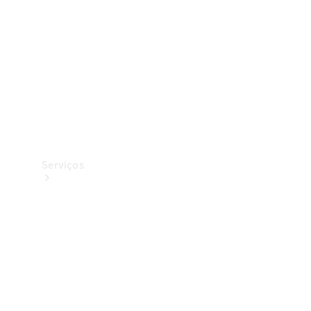
Originais
Coleção
Serviços
Todos os
serviços