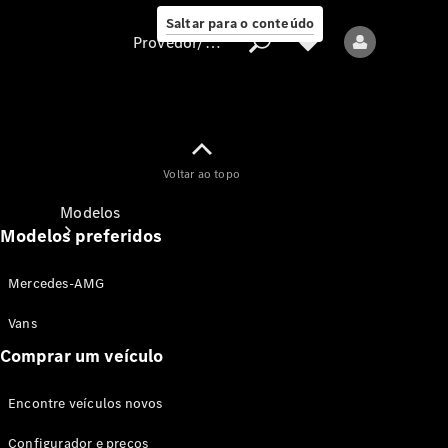
Saltar para o conteúdo
Provedor/proteção de dados
Provedor/proteção
Voltar ao topo
de dados
Modelos
Modelos preferidos
Mercedes-AMG
Vans
Comprar um veículo
Todos os modelos
Encontre veículos novos
Modelos elétricos
Configurador e preços