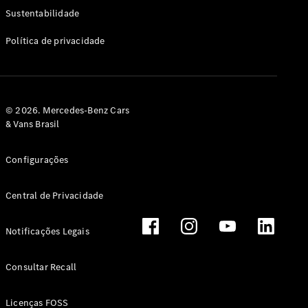
Classe G
Sustentabilidade
Configurador
Política de privacidade
Test drive
Showroom
Online
Hatchback
© 2026. Mercedes-Benz Cars
& Vans Brasil
Configurações
Central de Privacidade
Classe A
Hatchback
Notificações Legais
Configurador
Test drive
Consultar Recall
Showroom
Online
Licenças FOSS