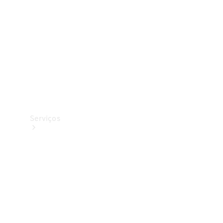
Originais
Coleção
Serviços
Todos os
serviços