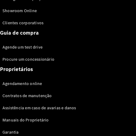
Modelos híbridos plug-in
Showroom Online
Sedans
Clientes corporativos
Guia de compra
Agende um test drive
Procure um concessionário
Todos os
Sedans
Proprietários
Classe C
Sedan
Agendamento online
EQE
Elétrico
Sedan
Contratos de manutenção
Classe E
Sedan
Assistência em caso de avarias e danos
Classe S
Sedan
Manuais do Proprietário
Longo
Garantia