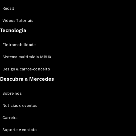
Configurador
Recall
Test drive
Showroom
Vídeos Tutoriais
Online
Tecnologia
SUV
Eletromobilidade
Sistema multimídia MBUX
Design & carros-conceito
Todos os
Descubra a Mercedes
SUVs
EQB
Elétrico
GLA
Sobre nós
GLB
Notícias e eventos
GLC
GLC Coupé
Carreira
GLE
GLE Coupé
Suporte e contato
GLS