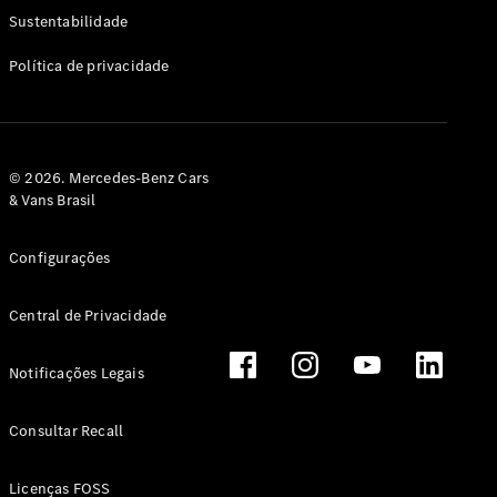
Classe G
Sustentabilidade
Configurador
Política de privacidade
Test drive
Showroom
Online
Hatchback
© 2026. Mercedes-Benz Cars
& Vans Brasil
Configurações
Central de Privacidade
Classe A
Hatchback
Notificações Legais
Configurador
Test drive
Consultar Recall
Showroom
Online
Licenças FOSS