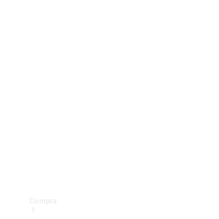
Configurador
Test drive
Showroom Online
Compra