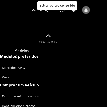
Saltar para o conteúdo
Provedor/proteção de dados
Provedor/proteção
Voltar ao topo
de dados
Modelos
Modelos preferidos
Mercedes-AMG
Vans
Comprar um veículo
Todos os modelos
Encontre veículos novos
Modelos elétricos
Configurador e preços