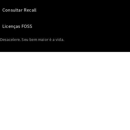
Consultar Recall
Licenças FOSS
Desacelere. Seu bem maior é a vida.