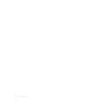
Configurador
Test drive
Showroom Online
Compra