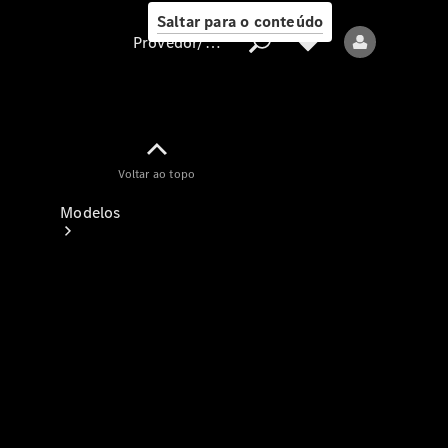
Saltar para o conteúdo
Provedor/proteção de dados
Provedor/proteção
Voltar ao topo
de dados
Modelos
Todos os modelos
Modelos elétricos