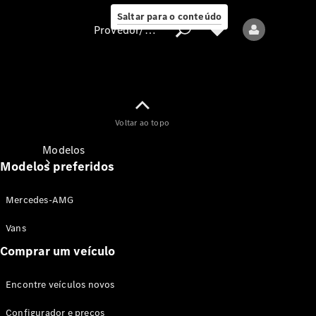
Saltar para o conteúdo
Provedor/proteção de dados
Provedor/proteção
Voltar ao topo
de dados
Modelos
Modelos preferidos
Mercedes-AMG
Vans
Comprar um veículo
Todos os modelos
Encontre veículos novos
Modelos elétricos
Configurador e preços