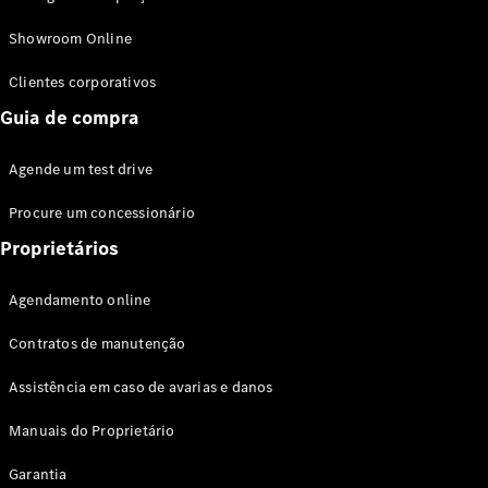
Modelos híbridos plug-in
Showroom Online
Sedans
Clientes corporativos
Guia de compra
Agende um test drive
Procure um concessionário
Todos os
Sedans
Proprietários
Classe C
Sedan
Agendamento online
EQE
Elétrico
Sedan
Contratos de manutenção
Classe E
Sedan
Assistência em caso de avarias e danos
Classe S
Sedan
Manuais do Proprietário
Longo
Garantia