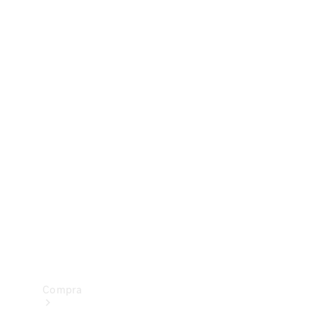
Configurador
Test drive
Showroom Online
Compra