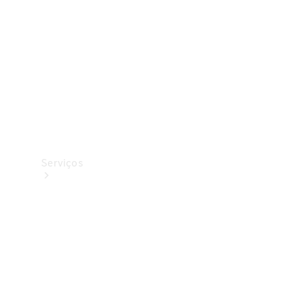
Originais
Coleção
Serviços
Todos os
serviços