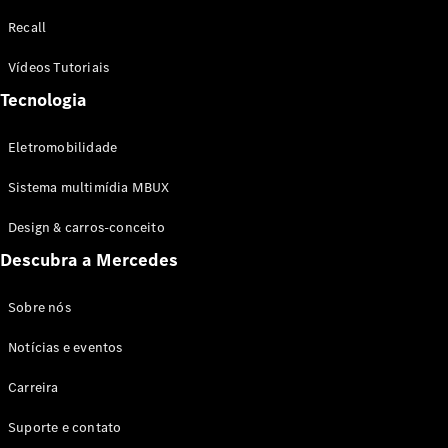
Configurador
Recall
Test drive
Showroom
Vídeos Tutoriais
Online
Tecnologia
SUV
Eletromobilidade
Sistema multimídia MBUX
Design & carros-conceito
Todos os
Descubra a Mercedes
SUVs
EQB
Elétrico
GLA
Sobre nós
GLB
Notícias e eventos
GLC
GLC Coupé
Carreira
GLE
GLE Coupé
Suporte e contato
GLS