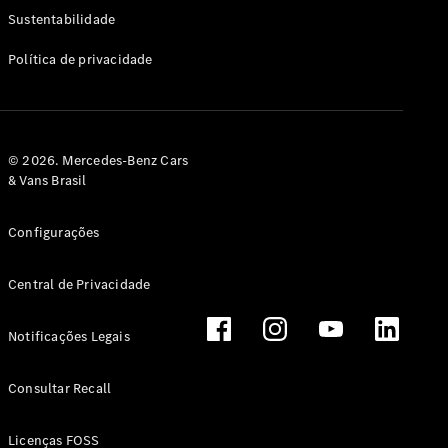
Classe G
Sustentabilidade
Configurador
Política de privacidade
Test drive
Showroom
Online
Hatchback
© 2026. Mercedes-Benz Cars
& Vans Brasil
Configurações
Central de Privacidade
Classe A
Hatchback
Notificações Legais
Configurador
Test drive
Consultar Recall
Showroom
Online
Licenças FOSS