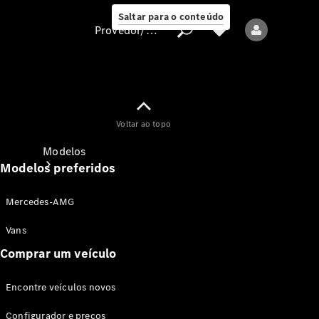
Saltar para o conteúdo
Provedor/proteção de dados
Provedor/proteção
Voltar ao topo
de dados
Modelos
Modelos preferidos
Mercedes-AMG
Vans
Comprar um veículo
Todos os modelos
Encontre veículos novos
Modelos elétricos
Configurador e preços