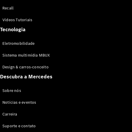
Configurador
Recall
Test drive
Showroom
Vídeos Tutoriais
Online
Tecnologia
SUV
Eletromobilidade
Sistema multimídia MBUX
Design & carros-conceito
Todos os
Descubra a Mercedes
SUVs
EQB
Elétrico
GLA
Sobre nós
GLB
Notícias e eventos
GLC
GLC Coupé
Carreira
GLE
GLE Coupé
Suporte e contato
GLS