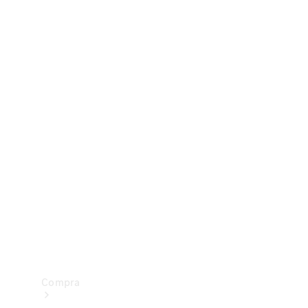
Configurador
Test drive
Showroom Online
Compra