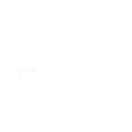
Originais
Coleção
Serviços
Todos os
serviços