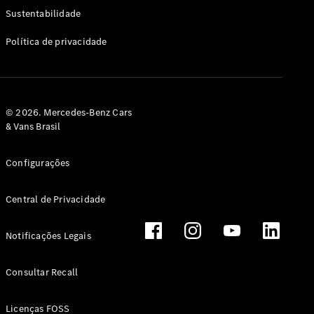
Classe G
Sustentabilidade
Configurador
Política de privacidade
Test drive
Showroom
Online
Hatchback
© 2026. Mercedes-Benz Cars
& Vans Brasil
Configurações
Central de Privacidade
Classe A
Hatchback
Notificações Legais
Configurador
Test drive
Consultar Recall
Showroom
Online
Licenças FOSS