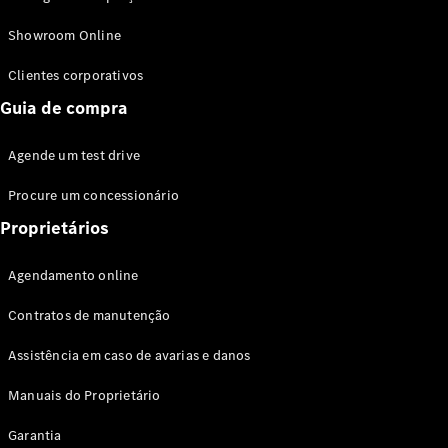
Modelos híbridos plug-in
Showroom Online
Sedans
Clientes corporativos
Guia de compra
Agende um test drive
Procure um concessionário
Todos os
Sedans
Proprietários
Classe C
Sedan
Agendamento online
EQE
Elétrico
Sedan
Contratos de manutenção
Classe E
Sedan
Assistência em caso de avarias e danos
Classe S
Sedan
Manuais do Proprietário
Longo
Garantia