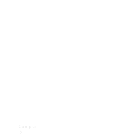
Configurador
Test drive
Showroom Online
Compra