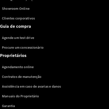
Modelos híbridos plug-in
Showroom Online
Sedans
Clientes corporativos
Guia de compra
Agende um test drive
Procure um concessionário
Todos os
Sedans
Proprietários
Classe C
Sedan
Agendamento online
EQE
Elétrico
Sedan
Contratos de manutenção
Classe E
Sedan
Assistência em caso de avarias e danos
Classe S
Sedan
Manuais do Proprietário
Longo
Garantia