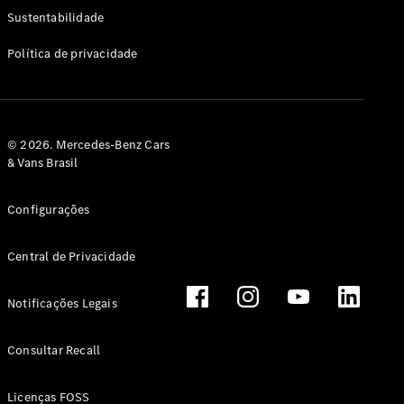
Classe G
Sustentabilidade
Configurador
Política de privacidade
Test drive
Showroom
Online
Hatchback
© 2026. Mercedes-Benz Cars
& Vans Brasil
Configurações
Central de Privacidade
Classe A
Hatchback
Notificações Legais
Configurador
Test drive
Consultar Recall
Showroom
Online
Licenças FOSS