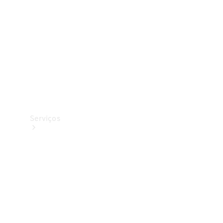
Originais
Coleção
Serviços
Todos os
serviços