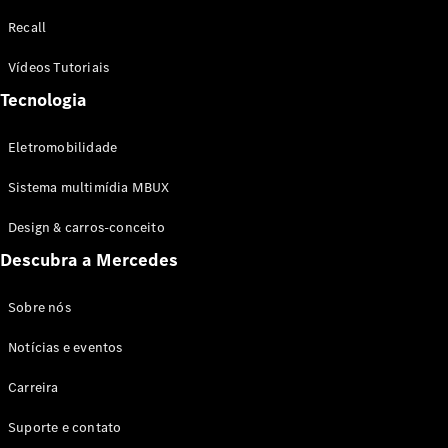
Configurador
Recall
Test drive
Showroom
Vídeos Tutoriais
Online
Tecnologia
SUV
Eletromobilidade
Sistema multimídia MBUX
Design & carros-conceito
Todos os
Descubra a Mercedes
SUVs
EQB
Elétrico
GLA
Sobre nós
GLB
Notícias e eventos
GLC
GLC Coupé
Carreira
GLE
GLE Coupé
Suporte e contato
GLS