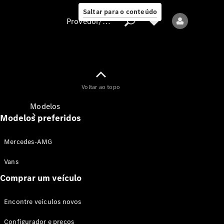
Saltar para o conteúdo
Provedor/proteção de dados
Provedor/proteção
Voltar ao topo
de dados
Modelos
Modelos preferidos
Mercedes-AMG
Vans
Comprar um veículo
Todos os modelos
Encontre veículos novos
Modelos elétricos
Configurador e preços