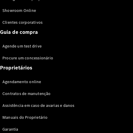
Modelos híbridos plug-in
Showroom Online
Sedans
Clientes corporativos
Guia de compra
Agende um test drive
Procure um concessionário
Todos os
Sedans
Proprietários
Classe C
Sedan
Agendamento online
EQE
Elétrico
Sedan
Contratos de manutenção
Classe E
Sedan
Assistência em caso de avarias e danos
Classe S
Sedan
Manuais do Proprietário
Longo
Garantia