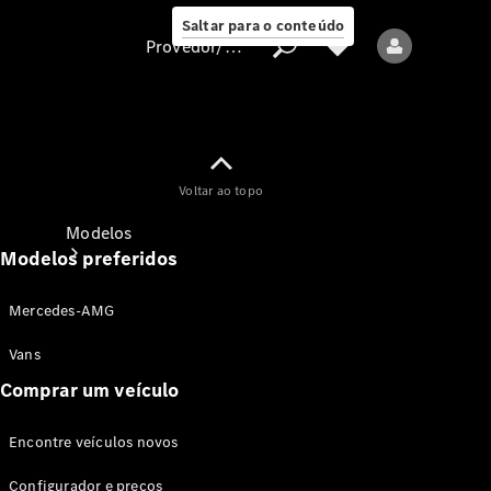
Saltar para o conteúdo
Provedor/proteção de dados
Provedor/proteção
Voltar ao topo
de dados
Modelos
Modelos preferidos
Mercedes-AMG
Vans
Comprar um veículo
Todos os modelos
Encontre veículos novos
Modelos elétricos
Configurador e preços