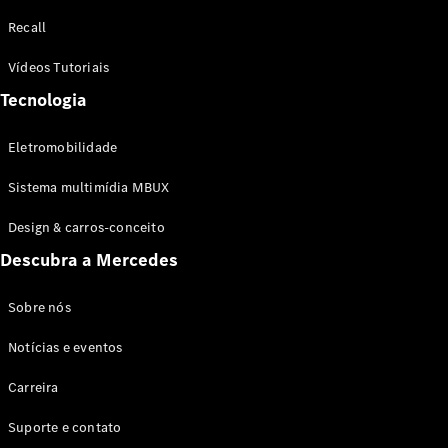
Configurador
Recall
Test drive
Showroom
Vídeos Tutoriais
Online
Tecnologia
SUV
Eletromobilidade
Sistema multimídia MBUX
Design & carros-conceito
Todos os
Descubra a Mercedes
SUVs
EQB
Elétrico
GLA
Sobre nós
GLB
Notícias e eventos
GLC
GLC Coupé
Carreira
GLE
GLE Coupé
Suporte e contato
GLS