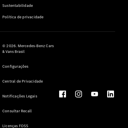
Classe G
Sustentabilidade
Configurador
Política de privacidade
Test drive
Showroom
Online
Hatchback
© 2026. Mercedes-Benz Cars
& Vans Brasil
Configurações
Central de Privacidade
Classe A
Hatchback
Notificações Legais
Configurador
Test drive
Consultar Recall
Showroom
Online
Licenças FOSS