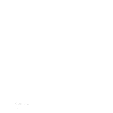
Configurador
Test drive
Showroom Online
Compra