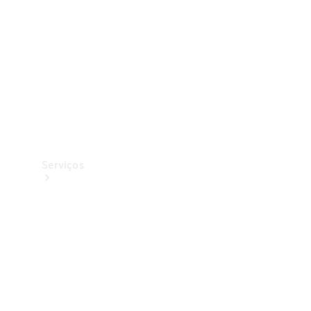
Originais
Coleção
Serviços
Todos os
serviços