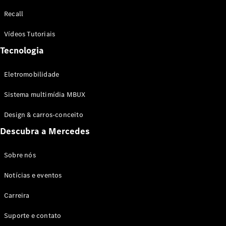
Configurador
Recall
Test drive
Showroom
Vídeos Tutoriais
Online
Tecnologia
SUV
Eletromobilidade
Sistema multimídia MBUX
Design & carros-conceito
Todos os
Descubra a Mercedes
SUVs
EQB
Elétrico
GLA
Sobre nós
GLB
Notícias e eventos
GLC
GLC Coupé
Carreira
GLE
GLE Coupé
Suporte e contato
GLS