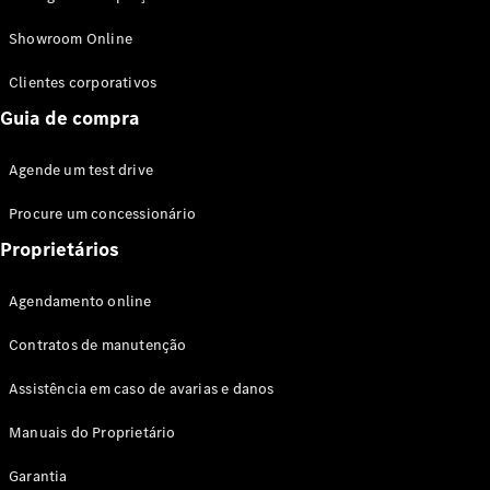
Modelos híbridos plug-in
Showroom Online
Sedans
Clientes corporativos
Guia de compra
Agende um test drive
Procure um concessionário
Todos os
Sedans
Proprietários
Classe C
Sedan
Agendamento online
EQE
Elétrico
Sedan
Contratos de manutenção
Classe E
Sedan
Assistência em caso de avarias e danos
Classe S
Sedan
Manuais do Proprietário
Longo
Garantia