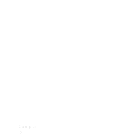
Configurador
Test drive
Showroom Online
Compra