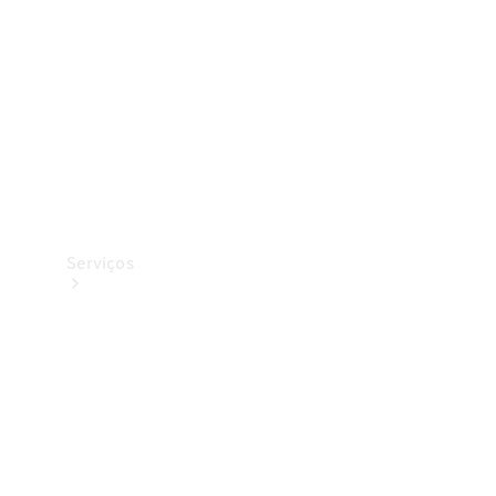
Originais
Coleção
Serviços
Todos os
serviços