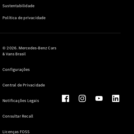
Classe G
Sustentabilidade
Configurador
Política de privacidade
Test drive
Showroom
Online
Hatchback
© 2026. Mercedes-Benz Cars
& Vans Brasil
Configurações
Central de Privacidade
Classe A
Hatchback
Notificações Legais
Configurador
Test drive
Consultar Recall
Showroom
Online
Licenças FOSS