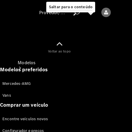
Saltar para o conteúdo
Provedor/proteção de dados
Provedor/proteção
Voltar ao topo
de dados
Modelos
Modelos preferidos
Mercedes-AMG
Vans
Comprar um veículo
Todos os modelos
Encontre veículos novos
Modelos elétricos
Configurador e preços