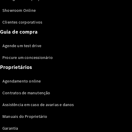
Modelos híbridos plug-in
Showroom Online
Sedans
Clientes corporativos
Guia de compra
Agende um test drive
Procure um concessionário
Todos os
Sedans
Proprietários
Classe C
Sedan
Agendamento online
EQE
Elétrico
Sedan
Contratos de manutenção
Classe E
Sedan
Assistência em caso de avarias e danos
Classe S
Sedan
Manuais do Proprietário
Longo
Garantia