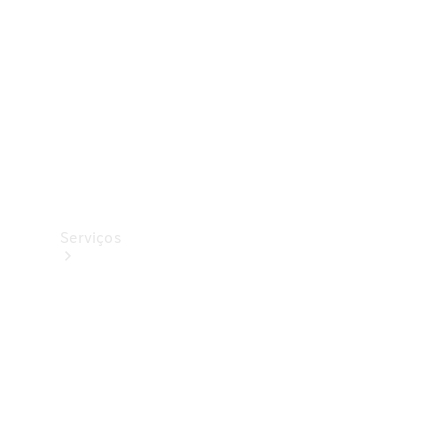
Originais
Coleção
Serviços
Todos os
serviços