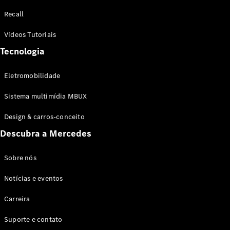
Configurador
Recall
Test drive
Showroom
Vídeos Tutoriais
Online
Tecnologia
SUV
Eletromobilidade
Sistema multimídia MBUX
Design & carros-conceito
Todos os
Descubra a Mercedes
SUVs
EQB
Elétrico
GLA
Sobre nós
GLB
Notícias e eventos
GLC
GLC Coupé
Carreira
GLE
GLE Coupé
Suporte e contato
GLS