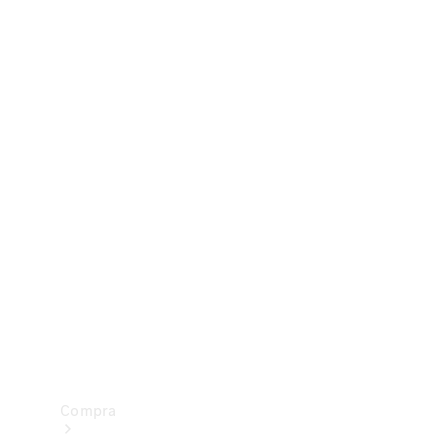
Configurador
Test drive
Showroom Online
Compra