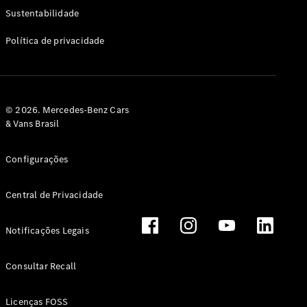
Classe G
Sustentabilidade
Configurador
Política de privacidade
Test drive
Showroom
Online
Hatchback
© 2026. Mercedes-Benz Cars
& Vans Brasil
Configurações
Central de Privacidade
Classe A
Hatchback
Notificações Legais
Configurador
Test drive
Consultar Recall
Showroom
Online
Licenças FOSS