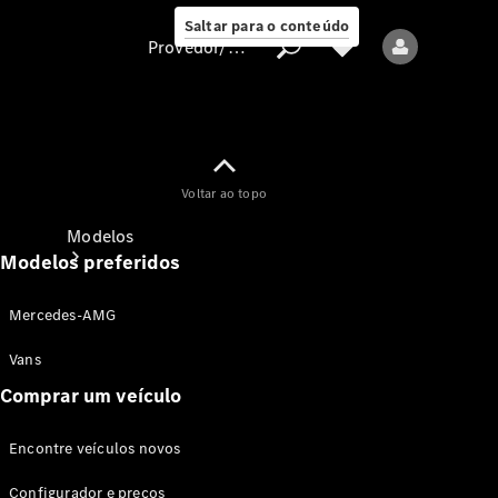
Saltar para o conteúdo
Provedor/proteção de dados
Provedor/proteção
Voltar ao topo
de dados
Modelos
Modelos preferidos
Mercedes-AMG
Vans
Comprar um veículo
Todos os modelos
Encontre veículos novos
Modelos elétricos
Configurador e preços