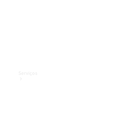
Originais
Coleção
Serviços
Todos os
serviços