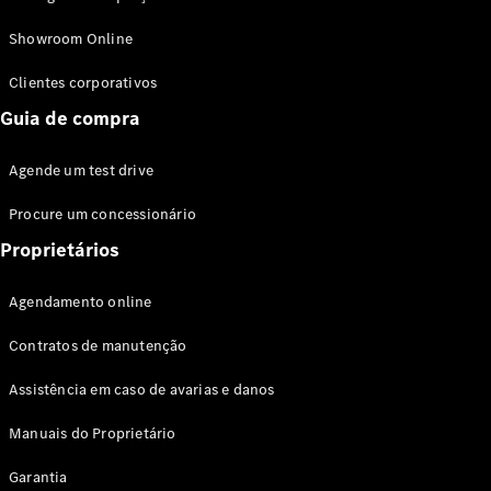
Modelos híbridos plug-in
Showroom Online
Sedans
Clientes corporativos
Guia de compra
Agende um test drive
Procure um concessionário
Todos os
Sedans
Proprietários
Classe C
Sedan
Agendamento online
EQE
Elétrico
Sedan
Contratos de manutenção
Classe E
Sedan
Assistência em caso de avarias e danos
Classe S
Sedan
Manuais do Proprietário
Longo
Garantia