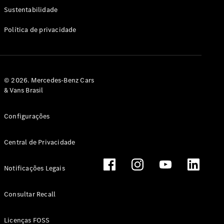
Classe G
Sustentabilidade
Configurador
Política de privacidade
Test drive
Showroom
Online
Hatchback
© 2026. Mercedes-Benz Cars
& Vans Brasil
Configurações
Central de Privacidade
Classe A
Hatchback
Notificações Legais
Configurador
Test drive
Consultar Recall
Showroom
Online
Licenças FOSS