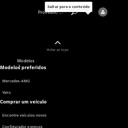
Saltar para o conteúdo
Provedor/proteção de dados
Provedor/proteção
Voltar ao topo
de dados
Modelos
Modelos preferidos
Mercedes-AMG
Vans
Comprar um veículo
Todos os modelos
Encontre veículos novos
Modelos elétricos
Configurador e preços