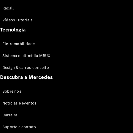
Configurador
Recall
Test drive
Showroom
Vídeos Tutoriais
Online
Tecnologia
SUV
Eletromobilidade
Sistema multimídia MBUX
Design & carros-conceito
Todos os
Descubra a Mercedes
SUVs
EQB
Elétrico
GLA
Sobre nós
GLB
Notícias e eventos
GLC
GLC Coupé
Carreira
GLE
GLE Coupé
Suporte e contato
GLS