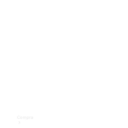
Configurador
Test drive
Showroom Online
Compra