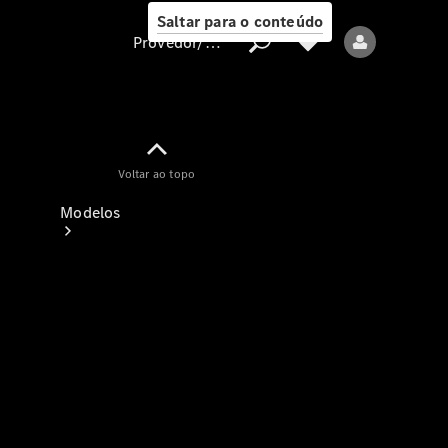
Saltar para o conteúdo
Provedor/proteção de dados
Provedor/proteção
Voltar ao topo
de dados
Modelos
Todos os modelos
Modelos elétricos