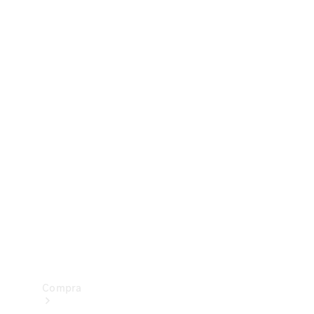
Configurador
Test drive
Showroom Online
Compra