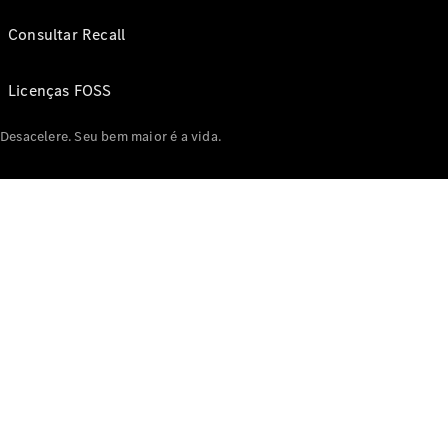
Consultar Recall
Licenças FOSS
Desacelere. Seu bem maior é a vida.