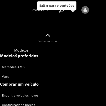
Saltar para o conteúdo
Provedor/proteção de dados
Provedor/proteção
Voltar ao topo
de dados
Modelos
Modelos preferidos
Mercedes-AMG
Vans
Comprar um veículo
Todos os modelos
Encontre veículos novos
Modelos elétricos
Configurador e preços