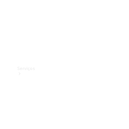
Originais
Coleção
Serviços
Todos os
serviços