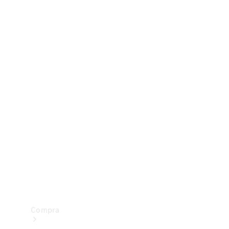
Configurador
Test drive
Showroom Online
Compra