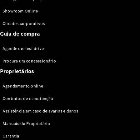
Modelos híbridos plug-in
Showroom Online
Sedans
Clientes corporativos
Guia de compra
Agende um test drive
Procure um concessionário
Todos os
Sedans
Proprietários
Classe C
Sedan
Agendamento online
EQE
Elétrico
Sedan
Contratos de manutenção
Classe E
Sedan
Assistência em caso de avarias e danos
Classe S
Sedan
Manuais do Proprietário
Longo
Garantia