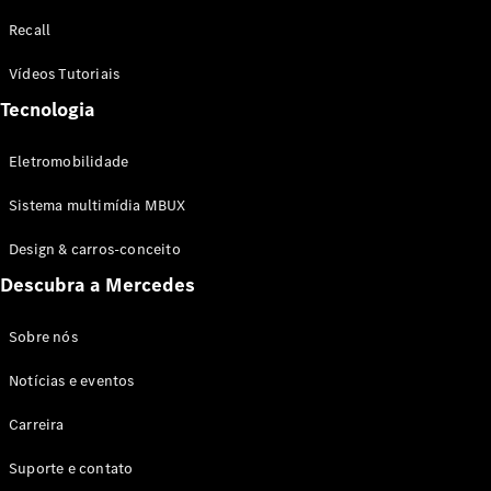
Configurador
Recall
Test drive
Showroom
Vídeos Tutoriais
Online
Tecnologia
SUV
Eletromobilidade
Sistema multimídia MBUX
Design & carros-conceito
Todos os
Descubra a Mercedes
SUVs
EQB
Elétrico
GLA
Sobre nós
GLB
Notícias e eventos
GLC
GLC Coupé
Carreira
GLE
GLE Coupé
Suporte e contato
GLS