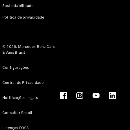
Classe G
Sustentabilidade
Configurador
Política de privacidade
Test drive
Showroom
Online
Hatchback
© 2026. Mercedes-Benz Cars
& Vans Brasil
Configurações
Central de Privacidade
Classe A
Hatchback
Notificações Legais
Configurador
Test drive
Consultar Recall
Showroom
Online
Licenças FOSS